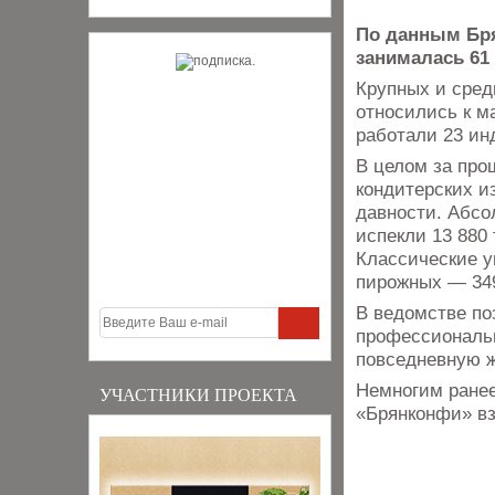
По данным Бря
занималась 61 
Крупных и сред
относились к м
работали 23 ин
В целом за про
кондитерских и
давности. Абсо
испекли 13 880 
Классические у
пирожных — 349
В ведомстве по
профессиональн
повседневную ж
Немногим ранее
УЧАСТНИКИ ПРОЕКТА
«Брянконфи» вз