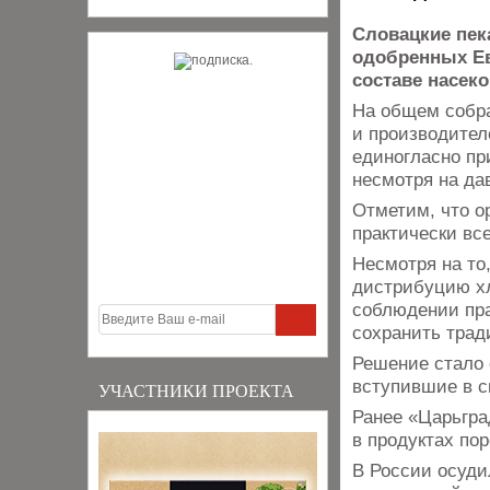
Словацкие пек
одобренных Ев
составе насек
На общем собра
и производител
единогласно пр
несмотря на да
Отметим, что о
практически вс
Несмотря на то
дистрибуцию хл
соблюдении пра
сохранить трад
Решение стало 
вступившие в с
УЧАСТНИКИ ПРОЕКТА
Ранее «Царьгра
в продуктах по
В России осуди