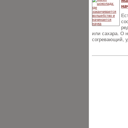
Ма
на
Ес
со
ре
или сахара. О 
согревающий, 