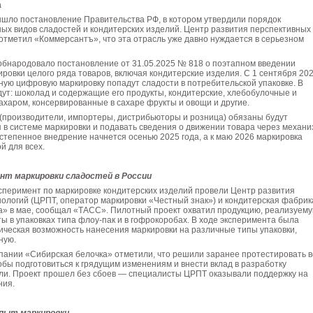
а
ышло постановление Правительства РФ, в котором утвердили порядок
ых видов сладостей и кондитерских изделий. Центр развития перспективных
отметил «Коммерсантъ», что эта отрасль уже давно нуждается в серьезном
обнародовало постановление от 31.05.2025 № 818 о поэтапном введении
ровки целого ряда товаров, включая кондитерские изделия. С 1 сентября 20
ную цифровую маркировку попадут сладости в потребительской упаковке. В
дут: шоколад и содержащие его продукты, кондитерские, хлебобулочные и
ахаром, консервированные в сахаре фрукты и овощи и другие.
 (производители, импортеры, дистрибьюторы и розница) обязаны будут
 в системе маркировки и подавать сведения о движении товара через механи
тепенное внедрение начнется осенью 2025 года, а к маю 2026 маркировка
й для всех.
нт маркировки сладостей в России
сперимент по маркировке кондитерских изделий провели Центр развития
ологий (ЦРПТ, оператор маркировки «Честный знак») и кондитерская фабрик
а» в мае, сообщал «ТАСС». Пилотный проект охватил продукцию, реализуем
 в упаковках типа флоу-пак и в гофрокоробах. В ходе эксперимента была
ическая возможность нанесения маркировки на различные типы упаковки,
ную.
пании «Сибирская белочка» отметили, что решили заранее протестировать в
обы подготовиться к грядущим изменениям и внести вклад в разработку
сли. Проект прошел без сбоев — специалисты ЦРПТ оказывали поддержку на
ния.