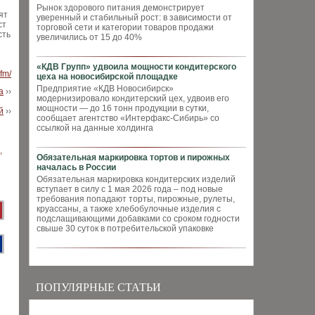
Рынок здорового питания демонстрирует
ят
уверенный и стабильный рост: в зависимости от
ст
торговой сети и категории товаров продажи
сть
увеличились от 15 до 40%
«КДВ Групп» удвоила мощности кондитерского
.fm/
цеха на новосибирской площадке
Предприятие «КДВ Новосибирск»
а
››
модернизировало кондитерский цех, удвоив его
мощности — до 16 тонн продукции в сутки,
й
››
сообщает агентство «Интерфакс-Сибирь» со
ссылкой на данные холдинга
Обязательная маркировка тортов и пирожных
началась в России
Обязательная маркировка кондитерских изделий
вступает в силу с 1 мая 2026 года – под новые
требования попадают торты, пирожные, рулеты,
круассаны, а также хлебобулочные изделия с
подслащивающими добавками со сроком годности
свыше 30 суток в потребительской упаковке
ПОПУЛЯРНЫЕ СТАТЬИ