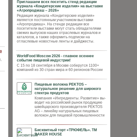
Приглашаем всех посетить стенд редакции
журнала «Кондитерские изделия» на выставке
«Агропродмаш – 2026»
Редакция журнала «Кондитерские изделия»
является постоянным участником выставки
«Агропродмаш». На стенде редакции все
посетители выставки могут стать обладателями
свежих выпусков наших отраслевых журналов и
каталогов, а также оформить подписки на
отласлевые новостные ленты и дайджесты.
ю
WorldFood Moscow 2026 - главное осеннее
,
событие пищевой индустрии!
С 15 по 18 сентября в Москве соберутся 1100+
компаний из 30 стран мира и 60 регионов России
Пищевые волокна PEKTOS –
натуральное решение для широкого
спектра продуктов
Компания «Ингредиенты. Развитие» вы­
водит на российский рынок продукцию
швей­царского производителя PEKTOS
AG – ли­нейку натуральных пищевых
волокон для пи­щевой промышленности
Бисквитный торт «ТРЮФЕЛЬ». ТМ
BAKER HOUSE