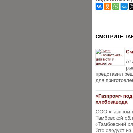
CМОТРИТЕ ТА
См
Аз
ры
представил реш
для приготовле
«Газпром» под
хлебозавода
ООО «Газпром м
Тамбовской обл
«Тамбовский хл
Это следует из