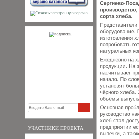
Сергиево-Поса
производство,
сорта хлеба.
Представители 
оборудование. 
изготовления х
попробовать го
натуральных ко
Ежедневно на х
продукции. На 
насчитывает пр
начало. По сло
установят боль
чёрного хлеба.
объёмы выпуск
Основная пробл
руководство на
хлеб стал дост
предприятии ес
УЧАСТНИКИ ПРОЕКТА
выпечки, а так