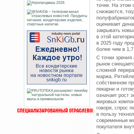
точке. На этом
снижаются, тог
полуфабрикатов
оценивает дина
закрывать новы
в этой категор
в 2025 году пр
более чем в 1,
С точки зрения
рынок смещаетс
сложной перера
маржа. Ритейле
собственном пр
пекарни и гото
означает рост 
жировых компон
говоря, спрос п
в пользу техно
современные мо
покупателя внут