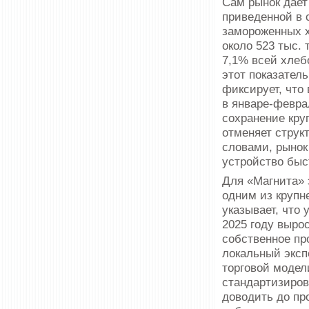
Сам рынок дает
приведенной в 
замороженных х
около 523 тыс.
7,1% всей хлебо
этот показател
фиксирует, что
в январе-феврал
сохранение кру
отменяет струк
словами, рынок 
устройство быс
Для «Магнита» э
одним из крупн
указывает, что 
2025 году вырос
собственное пр
локальный эксп
торговой модел
стандартизиров
доводить до пр