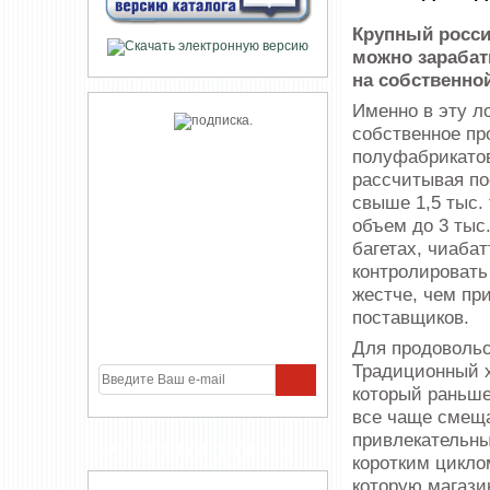
Крупный россий
можно зарабат
на собственно
Именно в эту л
собственное п
полуфабрикатов
рассчитывая по
свыше 1,5 тыс.
объем до 3 тыс.
багетах, чиабат
контролировать
жестче, чем при
поставщиков.
Для продовольс
Традиционный х
который раньше
все чаще смеща
привлекательны
УЧАСТНИКИ ПРОЕКТА
коротким циклом
которую магази