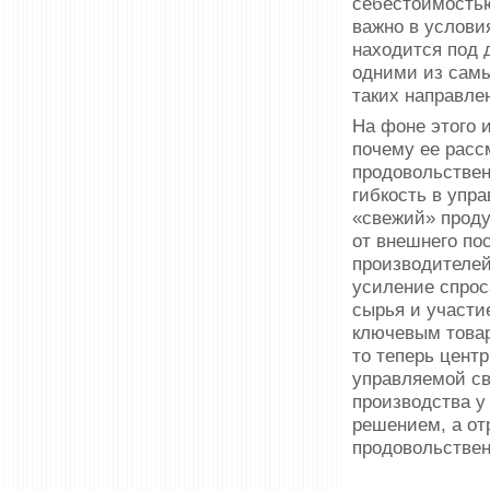
себестоимостью
важно в услови
находится под 
одними из самы
таких направле
На фоне этого 
почему ее расс
продовольствен
гибкость в упр
«свежий» проду
от внешнего по
производителей
усиление спрос
сырья и участи
ключевым товар
то теперь цент
управляемой св
производства у
решением, а от
продовольствен