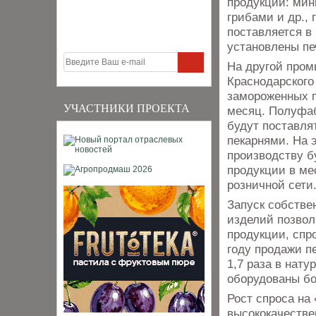
продукции: мин
грибами и др.,
поставляется в
установлены печ
На другой пром
Краснодарского
замороженных п
УЧАСТНИКИ ПРОЕКТА
месяц. Полуфа
будут поставля
пекарнями. На 
производству б
продукции в мес
розничной сети
Запуск собстве
изделий позвол
продукции, спр
году продажи п
1,7 раза в нат
оборудованы бо
Рост спроса на
высококачестве