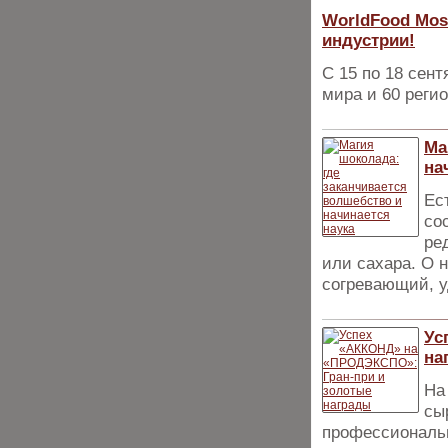
WorldFood Mos
индустрии!
С 15 по 18 сент
мира и 60 реги
Ма
на
Ес
со
ре
или сахара. О 
согревающий, 
Ус
на
На
сы
профессиональн