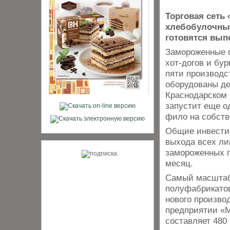
Торговая сеть
хлебобулочных
готовятся вып
Замороженные п
хот-догов и бур
пяти производс
оборудованы д
Краснодарском 
запустит еще о
фило на собств
Общие инвестиц
выхода всех ли
замороженных п
месяц.
Самый масштаб
полуфабрикатов
нового произво
предприятии «М
составляет 480