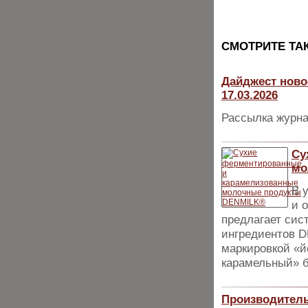
CМОТРИТЕ ТА
Дайджест ново
17.03.2026
Рассылка журна
Су
мо
В 
и 
предлагает сис
ингредиентов 
маркировкой «й
карамельный» б
Производитель