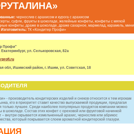
ФРУТАЛИНА»
ованные:
чернослив с арахисом и курога с арахисом
серты, суфле, фрукты в шоколаде, желейные конфеты, конфеты с мягкой
ные конфеты, драже в шоколаде, драже сахарное, мармелад, карамель, мини
.
Изготовитель:
ТК «Кондитер Профи»
ер Профи"
. Екатеринбург, ул. Селькоровская, 82а
rprofi.ru
я обл, Ишимский район, г. Ишим, ул. Советская, 18
ВОДИТЕЛЯ
» - производитель кондитерских изделий и снеков относится к тем игрокам
ынка, кто в приоритет ставит качество выпускаемой продукции, предлагая
я только лучшее. Среди наиболее популярных продуктов компании можно
 в шоколаде. Состав этих конфет с ореховой или фруктовой начинкой
 – внутри скрывается измельченный арахис, чернослив или абрикос
чества, который покрывается слоем ароматной кондитерской глазури.
АЦИЯ