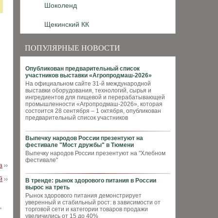
Шоколенд
Щекинский КК
ПОПУЛЯРНЫЕ НОВОСТИ
Опубликован предварительный список
участников выставки «Агропродмаш-2026»
На официальном сайте 31-й международной
выставки оборудования, технологий, сырья и
ингредиентов для пищевой и перерабатывающей
промышленности «Агропродмаш-2026», которая
состоится 28 сентября – 1 октября, опубликован
предварительный список участников
Выпечку народов России презентуют на
фестивале "Мост дружбы" в Тюмени
Выпечку народов России презентуют на "Хлебном
фестивале"
а
››
й
››
В тренде: рынок здорового питания в России
вырос на треть
Рынок здорового питания демонстрирует
уверенный и стабильный рост: в зависимости от
торговой сети и категории товаров продажи
увеличились от 15 до 40%