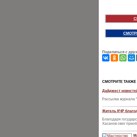
С
СМОТР
Поделиться с дру
CМОТРИТЕ ТАКЖЕ
Дайджест новостей
Рассылка журнала "
Житель КЧР благод
Благодаря государс
Хасанов смог приоб
М