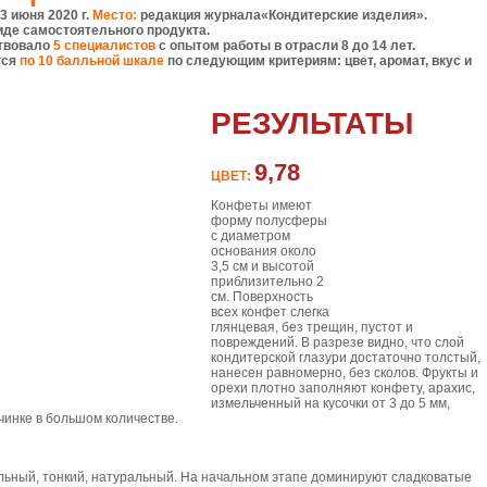
3 июня 2020 г.
Место:
редакция журнала«Кондитерские изделия».
иде самостоятельного продукта.
ствовало
5 специалистов
с опытом работы в отрасли 8 до 14 лет.
тся
по 10 балльной шкале
по следующим критериям: цвет, аромат, вкус и
РЕЗУЛЬТАТЫ
9,78
ЦВЕТ:
Конфеты имеют
форму полусферы
с диаметром
основания около
3,5 см и высотой
приблизительно 2
см. Поверхность
всех конфет слегка
глянцевая, без трещин, пустот и
повреждений. В разрезе видно, что слой
кондитерской глазури достаточно толстый,
нанесен равномерно, без сколов. Фрукты и
орехи плотно заполняют конфету, арахис,
измельченный на кусочки от 3 до 5 мм,
чинке в большом количестве.
ьный, тонкий, натуральный. На начальном этапе доминируют сладковатые