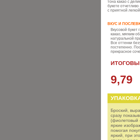
тона какао с дел
букете отчетливо
с приятной легкой
ВКУС И ПОСЛЕВ
Вкусовой букет
какао, мягким 
натуральной при
Все оттенки без
постепенно. По
прекрасное соче
ИТОГОВЫ
9,79
УПАКОВК
Броский, выра
сразу показыв
(фиолетовый -
яркие изобра
помогая поку
яркий, при э