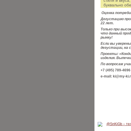
стиля и вкуса
буквально об
Оценка потреби
Дегустацию про
22 лет.
Только при высо
что данный про
рынку!
Если вы уверены
дегустации, на 
Проекты: «Конди
изделия. Выпечка
По вопросам уча
+7 (495) 789-469
e-mail: ki@my-ki.