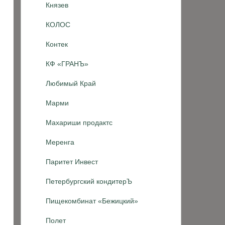
Князев
КОЛОС
Контек
КФ «ГРАНЪ»
Любимый Край
Марми
Махариши продактс
Меренга
Паритет Инвест
Петербургский кондитерЪ
Пищекомбинат «Бежицкий»
Полет