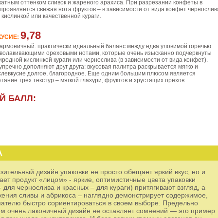
икатным оттенком сливок и жареного арахиса. При разрезании конфеты в
 проявляется свежая нота фруктов – в зависимости от вида конфет чернослив
 кислинкой или качественной кураги.
9,78
КУСИЕ:
 гармоничный: практически идеальный баланс между едва уловимой горечью
обволакивающими ореховыми нотами, которые очень изысканно подчеркнуты
родной кислинкой кураги или чернослива (в зависимости от вида конфет).
упречно дополняют друг друга: вкусовая палитра раскрывается мягко и
слевкусие долгое, благородное. Еще одним большим плюсом является
тание трех текстур – мягкой глазури, фруктов и хрустящих орехов.
Й БАЛЛ:
А
зительный дизайн упаковки не просто обещает яркий вкус, но и
ает продукт «лицом» - яркие, оптимистичные цвета упаковки
 для чернослива и красных – для кураги) притягивают взгляд, а
жения сливы и абрикоса – наглядно демонстрирует содержимое,
пателю быстро сориентироваться в своем выборе. Предельно
том очень лаконичный дизайн не оставляет сомнений — это пример