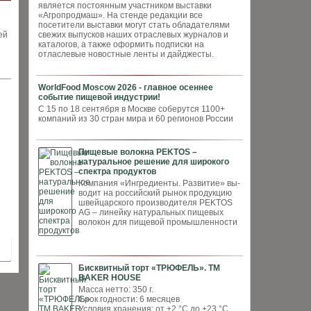
является постоянным участником выставки
«Агропродмаш». На стенде редакции все
посетители выставки могут стать обладателями
ей
свежих выпусков наших отраслевых журналов и
каталогов, а также оформить подписки на
отласлевые новостные ленты и дайджесты.
WorldFood Moscow 2026 - главное осеннее
событие пищевой индустрии!
С 15 по 18 сентября в Москве соберутся 1100+
компаний из 30 стран мира и 60 регионов России
Пищевые волокна PEKTOS –
натуральное решение для широкого
спектра продуктов
Компания «Ингредиенты. Развитие» вы­
водит на российский рынок продукцию
швей­царского производителя PEKTOS
AG – ли­нейку натуральных пищевых
волокон для пи­щевой промышленности
Бисквитный торт «ТРЮФЕЛЬ». ТМ
BAKER HOUSE
Масса нетто: 350 г.
Срок годности: 6 месяцев
Условия хранения: от +2 °С до +23 °С