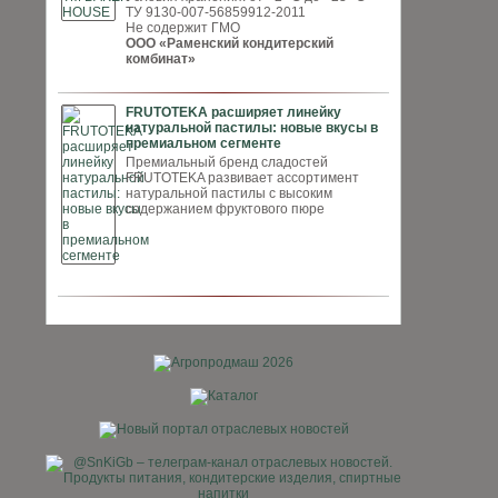
ТУ 9130-007-56859912-2011
Не содержит ГМО
ООО «Раменский кондитерский
комбинат»
FRUTOTEKA расширяет линейку
натуральной пастилы: новые вкусы в
премиальном сегменте
Премиальный бренд сладостей
FRUTOTEKA развивает ассортимент
натуральной пастилы с высоким
содержанием фруктового пюре