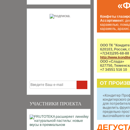
«
Конфеты глазир
Ассортимент:
де
карамелью, помад
карамель, арахис
ООО ТК "Кондит
620103, Россия, г
+7(343)295-68-88
http://www.kondite
ООО «Слада»
627750, Тюменска
+7 34551 516 10
ОТ ПРОИЗ
«Кондитер Профи
кондитерского р
УЧАСТНИКИ ПРОЕКТА
для потребител
выделить фрукты
предельно прост
высочайшего ка
ДЕГУСТ