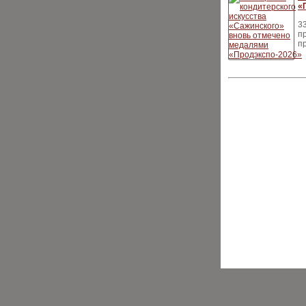
«
3
п
п