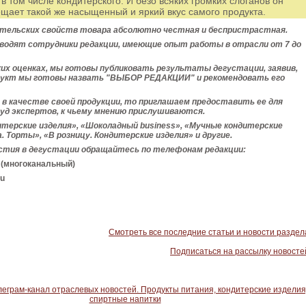
, в том числе кондитерского. И безо всяких громких слоганов он
ещает такой же насыщенный и яркий вкус самого продукта.
тельских свойств товара абсолютно честная и беспристрастная.
водят сотрудники редакции, имеющие опыт работы в отрасли от 7 до
ких оценках, мы готовы публиковать результаты
дегустации, заявив,
дукт мы готовы назвать "ВЫБОР РЕДАКЦИИ" и рекомендовать его
 в качестве своей продукции, то приглашаем предоставить ее для
суд экспертов, к чьему мнению прислушиваются.
терские изделия», «Шоколадный business», «Мучные кондитерские
. Торты», «В розницу. Кондитерские изделия» и другие.
стия в дегустации обращайтесь по телефонам редакции:
6 (многоканальный)
ru
Смотреть все последние статьи и новости раздел
Подписаться на рассылку новосте