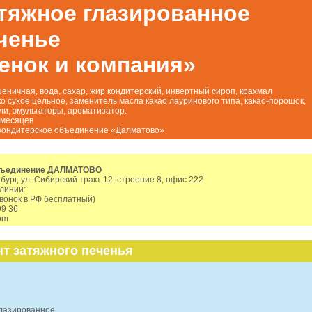
тяжное глазированное
ченье
енок и компания»
еничная, вода, сахар, жир кондитерский, инвертный сироп, крахмал
ко сухое цельное, заменитель масла какао лауринового типа, какао-порошок,
ли, эмульгаторы, ароматизатор.
 месяцев
кондитерское объединение «Далматово»
бъединение ДАЛМАТОВО
нбург, ул. Сибирский тракт 12, строение 8, офис 222
 линии:
звонок в РФ бесплатный)
99 36
om
т затяжного печенья
глазированное