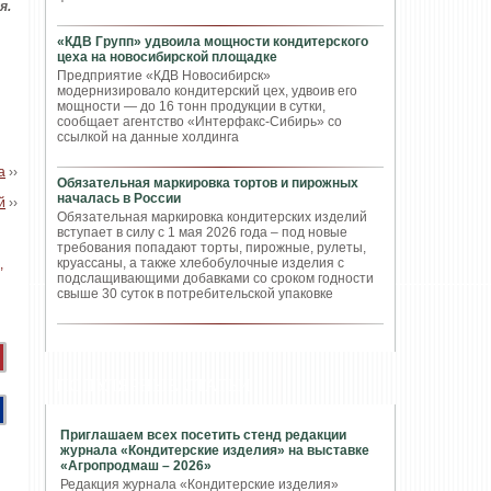
я.
«КДВ Групп» удвоила мощности кондитерского
цеха на новосибирской площадке
Предприятие «КДВ Новосибирск»
модернизировало кондитерский цех, удвоив его
мощности — до 16 тонн продукции в сутки,
сообщает агентство «Интерфакс-Сибирь» со
ссылкой на данные холдинга
а
››
Обязательная маркировка тортов и пирожных
началась в России
й
››
Обязательная маркировка кондитерских изделий
вступает в силу с 1 мая 2026 года – под новые
требования попадают торты, пирожные, рулеты,
круассаны, а также хлебобулочные изделия с
подслащивающими добавками со сроком годности
свыше 30 суток в потребительской упаковке
ПОПУЛЯРНЫЕ СТАТЬИ
Приглашаем всех посетить стенд редакции
журнала «Кондитерские изделия» на выставке
«Агропродмаш – 2026»
Редакция журнала «Кондитерские изделия»