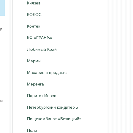
Князев
КОЛОС
Контек
у
М
КФ «ГРАНЪ»
Любимый Край
Марми
Махариши продактс
Меренга
Паритет Инвест
ия
Петербургский кондитерЪ
Пищекомбинат «Бежицкий»
Полет