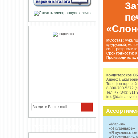
За
пе
«Слон
МСостав:
мука пш
кукурузный, моло
соль, разрыхлите
Срок годности:
9
Производитель:
Кондитерское О
Адрес: г. Екатери
Телефон горячей
8-800-700-5372 (
Тел. +7 (343) 311 
info@dalmatovo.c
Ассортимен
«Мария»
УЧАСТНИКИ ПРОЕКТА
«Я худенькое»
«Я пухленькое»
«Я худенькое» 