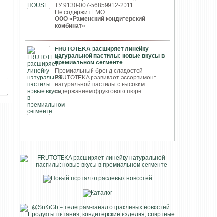
ТУ 9130-007-56859912-2011
Не содержит ГМО
ООО «Раменский кондитерский
комбинат»
FRUTOTEKA расширяет линейку
натуральной пастилы: новые вкусы в
премиальном сегменте
Премиальный бренд сладостей
FRUTOTEKA развивает ассортимент
натуральной пастилы с высоким
содержанием фруктового пюре