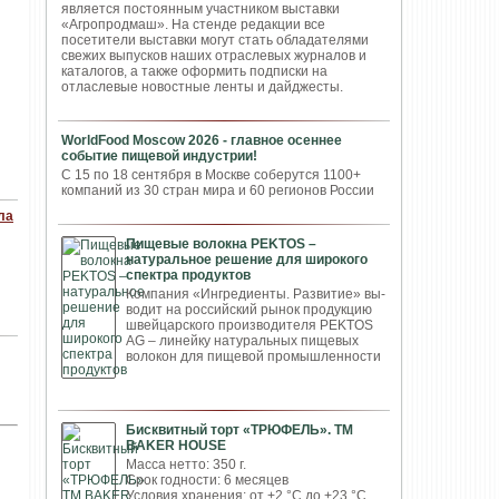
является постоянным участником выставки
«Агропродмаш». На стенде редакции все
посетители выставки могут стать обладателями
свежих выпусков наших отраслевых журналов и
каталогов, а также оформить подписки на
отласлевые новостные ленты и дайджесты.
WorldFood Moscow 2026 - главное осеннее
событие пищевой индустрии!
С 15 по 18 сентября в Москве соберутся 1100+
компаний из 30 стран мира и 60 регионов России
ла
Пищевые волокна PEKTOS –
натуральное решение для широкого
спектра продуктов
Компания «Ингредиенты. Развитие» вы­
водит на российский рынок продукцию
швей­царского производителя PEKTOS
AG – ли­нейку натуральных пищевых
волокон для пи­щевой промышленности
Бисквитный торт «ТРЮФЕЛЬ». ТМ
BAKER HOUSE
Масса нетто: 350 г.
Срок годности: 6 месяцев
Условия хранения: от +2 °С до +23 °С