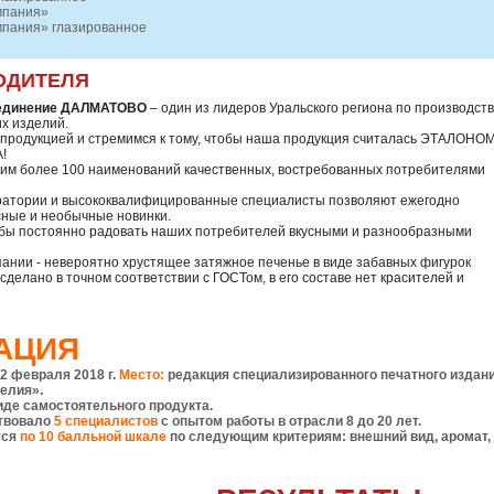
мпания»
мпания» глазированное
ОДИТЕЛЯ
ъединение ДАЛМАТОВО
– один из лидеров Уральского региона по производств
х изделий.
 продукцией и стремимся к тому, чтобы наша продукция считалась ЭТАЛОНО
!
дим более 100 наименований качественных, востребованных потребителями
атории и высококвалифицированные специалисты позволяют ежегодно
сные и необычные новинки.
обы постоянно радовать наших потребителей вкусными и разнообразными
ании - невероятно хрустящее затяжное печенье в виде забавных фигурок
сделано в точном соответствии с ГОСТом, в его составе нет красителей и
АЦИЯ
2 февраля 2018 г.
Место:
редакция специализированного печатного издан
елия».
иде самостоятельного продукта.
ствовало
5 специалистов
с опытом работы в отрасли 8 до 20 лет.
тся
по 10 балльной шкале
по следующим критериям: внешний вид, аромат,