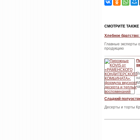
CМОТРИТЕ ТАКЖЕ
Хлебное братство:
Главные эксперты о
продукцию
П
в
П
н
в
ч
Сладкий полуостро
Десерты и торты К