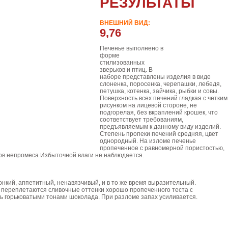
РЕЗУЛЬТАТЫ
ВНЕШНИЙ ВИД:
9,76
Печенье выполнено в
форме
стилизованных
зверьков и птиц. В
наборе представлены изделия в виде
слоненка, поросенка, черепашки, лебедя,
петушка, котенка, зайчика, рыбки и совы.
Поверхность всех печений гладкая с четким
рисунком на лицевой стороне, не
подгорелая, без вкраплений крошек, что
соответствует требованиям,
предъявляемым к данному виду изделий.
Степень пропеки печений средняя, цвет
однородный. На изломе печенье
пропеченное с равномерной пористостью,
дов непромеса Избыточной влаги не наблюдается.
онкий, аппетитный, ненавязчивый, и в то же время выразительный.
 переплетаются сливочные оттенки хорошо пропеченного теста с
ь горьковатыми тонами шоколада. При разломе запах усиливается.