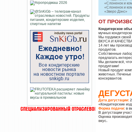
«Слоненок и ко
«Слоненок и ко
«Зверо Дэнс»
ОТ ПРОИЗВ
Кондитерское об
мучных кондитерски
Мы гордимся своей
ВКУСА И КАЧЕСТВА
14 лет мы произво
продуктов.
Собственные лабор
предлагать интере
Мы делаем всё, чт
продуктами!
Новый продукт комп
животных. Печенье 
консервантов.
ДЕГУСТ
Дата дегустации:
2
«Кондитерские изд
Форма подачи:
в в
В дегустации уча
Оценка производи
вкус.