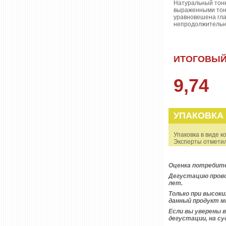
Натуральный тонк
выраженными тона
уравновешена гла
непродолжительн
ИТОГОВЫЙ
9,74
УПАКОВКА
Упаковка в виде 
Эксперты отметил
Оценка потребите
Дегустацию прово
лет.
Только при высок
данный продукт м
Если вы уверены 
дегустации, на с