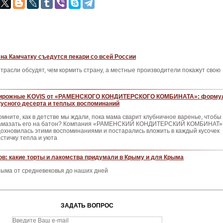
 на Камчатку съедутся пекари со всей России
трасли обсудят, чем кормить страну, а местные производители покажут свою
ирожные KOVIS от «РАМЕНСКОГО КОНДИТЕРСКОГО КОМБИНАТА»: форму
кусного десерта и теплых воспоминаний
омните, как в детстве мы ждали, пока мама сварит клубничное варенье, чтобы
амазать его на батон? Компания «РАМЕНСКИЙ КОНДИТЕРСКИЙ КОМБИНАТ»
дохновилась этими воспоминаниями и постарались вложить в каждый кусочек
астичку тепла и уюта
в: какие торты и лакомства придумали в Крыму и для Крыма
рыма от средневековья до наших дней
ЗАДАТЬ ВОПРОС