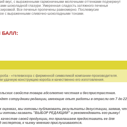
ий вкус, с выраженными гармоничными молочными оттенками подчеркнут
ми шоколадной глазури. Умеренная сладость затяжного печенья
зировкой. Все печенья пропечены равномерно. Послевкусие
ое с выраженными сливочно-шоколадными тонами.
 БАЛЛ:
короба - «телевизора с фирменной символикой компании-производителя.
и удачную конструкцию короба и качественно его изготовления.
льских свойств товара абсолютно честная и беспристрастная.
дят сотрудники редакции, имеющие опыт работы в отрасли от 7 до 22
их оценках, мы готовы публиковать результаты
дегустации, заявив, чт
ы готовы назвать "ВЫБОР РЕДАКЦИИ" и рекомендовать его рынку!
в качестве своей продукции, то приглашаем предоставить ее для
уд экспертов, к чьему мнению прислушиваются.