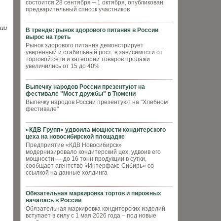
состоится 28 сентября – 1 октября, опубликован
предварительный список участников
нии
В тренде: рынок здорового питания в России
вырос на треть
Рынок здорового питания демонстрирует
уверенный и стабильный рост: в зависимости от
торговой сети и категории товаров продажи
увеличились от 15 до 40%
Выпечку народов России презентуют на
фестивале "Мост дружбы" в Тюмени
Выпечку народов России презентуют на "Хлебном
фестивале"
«КДВ Групп» удвоила мощности кондитерского
цеха на новосибирской площадке
Предприятие «КДВ Новосибирск»
модернизировало кондитерский цех, удвоив его
мощности — до 16 тонн продукции в сутки,
сообщает агентство «Интерфакс-Сибирь» со
ссылкой на данные холдинга
Обязательная маркировка тортов и пирожных
началась в России
Обязательная маркировка кондитерских изделий
вступает в силу с 1 мая 2026 года – под новые