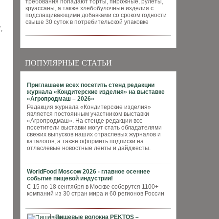
требования попадают торты, пирожные, рулеты,
круассаны, а также хлебобулочные изделия с
подслащивающими добавками со сроком годности
свыше 30 суток в потребительской упаковке
,
ПОПУЛЯРНЫЕ СТАТЬИ
Приглашаем всех посетить стенд редакции
журнала «Кондитерские изделия» на выставке
«Агропродмаш – 2026»
Редакция журнала «Кондитерские изделия»
является постоянным участником выставки
«Агропродмаш». На стенде редакции все
посетители выставки могут стать обладателями
свежих выпусков наших отраслевых журналов и
каталогов, а также оформить подписки на
отласлевые новостные ленты и дайджесты.
WorldFood Moscow 2026 - главное осеннее
событие пищевой индустрии!
С 15 по 18 сентября в Москве соберутся 1100+
компаний из 30 стран мира и 60 регионов России
Пищевые волокна PEKTOS –