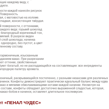
ющие каждому виду, с
дукте.
ости каждой нанесён рисунок
 Поверхность
я, с матовостью на изломе.
гладкая, консистенция твёрдая.
й поверхности, с оттенками,
аждого вида: горький шоколад
благородный коричневый тон,
ягкий. В разрезе виден
 слой шоколада; начинка
однородно, без пустот, а цвет
ленному составу.
 гармоничным, изысканным
аданием какао. При разрезании
ют оттенки, свойственные
букет богатый, но не распадающийся на составляющие: все ингредиенты
агородную палитру аромата.
рмоничный, раскрывающийся постепенно, с разными нюансами для различных
начинок. Конфеты демонстрируют практически идеальный баланс между едва
акао и мягкими обволакивающими нотами каждой начинки. Несмотря на
в составе, конфеты обладают достаточно выраженной сладостью, которая,
 какао‑бобов и начинок, оставляет длительное послевкусие.
ет «ПЕНАЛ ЧУДЕС»