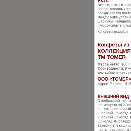
ВКУС
Все эксперты в пер
использованных при
раскрывается посте
между: едва уловим
штрихами миндаля.
плюс эксперты отме
Конфеты подойдут в 
Конфеты из 
КОЛЛЕКЦИЯ
ТМ TOMER
Масса нетто:
100 г.
Срок годности:
9 м
Без добавления сах
ООО «ТОМЕР
Адрес: Россия, 1415
ВНЕШНИЙ ВИД
В небольшой стильн
размещено по 2 кон
8 штук): «Молочный
«Горький шоколад. 
«Горький шоколад.
шоколад. Фисташко
завёрнуты в каширо
часть поверхности 