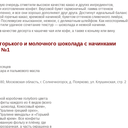
вую очередь отметили высокое качество какао и других ингредиентов,
 изготовлении конфет. Вкусовой букет гармоничный: гамма оттенков
пенно, и все они хорошо дополняют друг друга. Достигнут идеальный баланс
ой горечью какао; кремовой начинкой; букетом оттенков сливочного ликёра;
 Послевкусие изысканное, нежное, с деликатным шлейфом. Как неоспоримый
тили удачное сочетание текстур — шоколада и нежной начинки.
качестве десерта к чашечке чая или кофе, а также к коньяку или вину.
горького и молочного шоколада с начинками
 №1
есяцев
ара и пальмового масла
»
80, Московская область, г. Солнечногорск, д. Поярково, ул. Клушинская, стр. 2
ой коробочке голубого цвета
феты каждого из 4 видов (всего
 шоколад. Кокосовый крем»,
Пралине грецкий орех»,
 Пралине миндаль» и «Горький
вый крем». Все конфеты
ванную фольгу и плёнку, где
прозрачная, а часть окрашена в