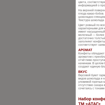
цвета, соответству
информацией о про
На верхней поверхн
плода какао‑бобов.
шоколадно‑глянцева
Текстура шоколада 
Цвет ровный по все
характерными для к
имеет насыщенный 
молочный — более м
достаточно толстый
заполняет конфеты 
соответствует заяв
АРОМАТ
Конфеты обладают
ароматом с преобл
отчётливо проступа
начинкам. В целом 
создают единую бл
ВКУС
Вкусовой букет га
видов шоколада и 
уловимой горечью к
отсутствие сахара 
сочетаясь с тонами
Набор конф
ТМ «АТАГ»