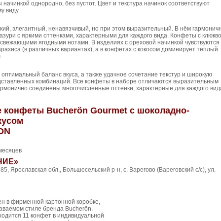
начинкой однородно, без пустот. Цвет и текстура начинок соответствуют
у виду.
кий, элегантный, ненавязчивый, но при этом выразительный. В нём гармонич
азури с яркими оттенками, характерными для каждого вида. Конфеты с клюкв
освежающими ягодными нотами. В изделиях с ореховой начинкой чувствуются
арахиса (в различных вариантах), а в конфетах с кокосом доминирует тёплый
.
оптимальный баланс вкуса, а также удачное сочетание текстур и широкую
дставленных комбинаций. Все конфеты в наборе отличаются выразительным
гармонично соединены многочисленные оттенки, характерные для каждого вид
 конфеты Bucherön Gourmet с шоколадно-
кусом
ON
месяцев
НИЕ»
85, Ярославская обл., Большесельский р-н, с. Варегово (Вареговский с/с), ул.
ен в фирменной картонной коробке,
аваемом стиле бренда Bucherön.
аходится 11 конфет в индивидуальной