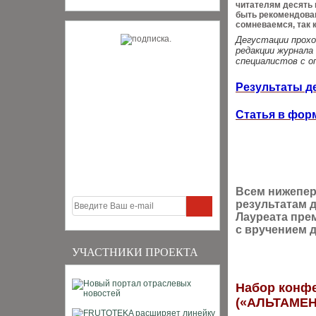
читателям десять 
быть рекомендован
сомневаемся, так 
Дегустации проход
редакции журнала
специалистов с о
Результаты д
Статья в фор
Всем нижепер
результатам 
Лауреата пре
с вручением 
УЧАСТНИКИ ПРОЕКТА
Набор конф
(«АЛЬТАМЕ