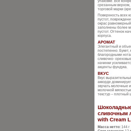
упаковке. Все кон
срезанным верхом,
торговой марки (кре
Поверхность всех к
пустот, повреждени
окрас равномерный.
заполнены более мя
пустот. Оттенок на
корпуса.
АРОМАТ
Элегантный и объе
постепенно. Букет,
благородными нота
сливочно- ореховые
начинки усиливает
акценты фундука.
ВКУС
Вкус выразительны
аккорде доминируе
звучать молочные и
молочной мягкостью
текстур – плотный 
Шоколадные 
сливочным л
with Cream L
Масса нетто:
144 г