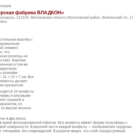
есяцев
ерская фабрика ВЛАДКОН»
Беларусь, 213105, Могилевская область Могилевский район, Вейнянский с/с, 27
Вейно
 стильную коробку с
сдержанным
ый элемент
н, что
нная роскошь не
ствах. Коробка
ненную в том же
одарочную
ы упаковки
31 × 24 × 7 см. Все
лементы делают
им презентом.
ходится 24 конфеты
 клюквы и рисовыми
вой стружкой и
 арахисом, со
 со вкусом лесного
ны в два яруса.
в яркой фольгированной обёртке. Все конфеты имеют форму полусферы с
вой поверхности. В верхней части каждой конфеты — изображение сердечка.
 глянцевая, без повреждений. В разрезе видно, что слой глазури ровный,