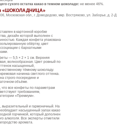
месяцев
его сухого остатка какао в темном шоколаде:
не менее 46%.
рн «ШОКОЛАДНИЦА»
06, Московская обл., г. Домодедово, мкр. Востряково, ул. Заборье, д. 2-Д
ставлен в картонной коробке
тва, дизайн которой выполнен с
анностью. Каждая конфета упакована
ольгированную обёртку, цвет
ассоциации с бархатными
рами.
еты — 5,5 × 2 × 1 см. Верхняя
вая, волнообразная. Цвет ровный по
 оттенок насыщенный,
ачественному тёмному шоколаду.
кремовая начинка светлого оттенка.
на строго посередине и
таточном объёме.
, что все конфеты по параметрам
тветствуют требованиям,
атегории «Премиум».
, выразительный и гармоничный. На
реобладает насыщенный запах какао
родной горчинкой, который дополнен
го алкоголя. Все эксперты отметили
агородство аромата.