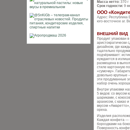
Масса нетто:
370 г
Срок годности:
9 м
ООО «Кондит
Адрес: Республика 
юго-восточное аг. 
ВНЕШНИЙ ВИД
Продукт упакован в
аристократически 
дизайном, где кажд
тщательно продума
подчёркивает: исти
нуждается в излише
размещена в выпол
стиле картонную п
«сумочку». Габарит
довольно крупные — 
эти продуманные э
набор очень хорош
Внутри упаковки на
5 видов: со вкусом
шариками, с кокосо
арахисом, с какао и
вкусом «Амаретто»,
ореха.
Изделия расположе
Каждая конфета — 
бороздками на боко
Поверхность конфет