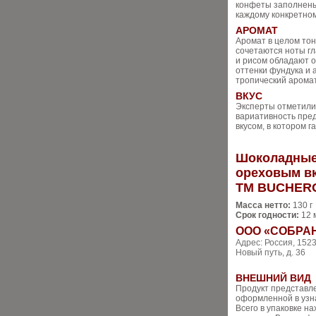
конфеты заполнены 
каждому конкретном
АРОМАТ
Аромат в целом тон
сочетаются ноты гл
и рисом обладают 
оттенки фундука и 
тропический аромат
ВКУС
Эксперты отметили 
вариативность пре
вкусом, в котором 
Шоколадные
ореховым в
ТМ BUCHER
Масса нетто:
130 г
Срок годности:
12 
ООО «СОБРА
Адрес: Россия, 1523
Новый путь, д. 36
ВНЕШНИЙ ВИД
Продукт представл
оформленной в узн
Всего в упаковке н