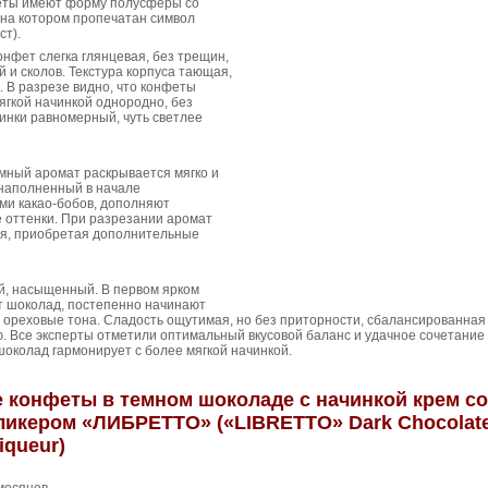
феты имеют форму полусферы со
 на котором пропечатан символ
ст).
онфет слегка глянцевая, без трещин,
й и сколов. Текстура корпуса тающая,
 В разрезе видно, что конфеты
гкой начинкой однородно, без
чинки равномерный, чуть светлее
мный аромат раскрывается мягко и
 наполненный в начале
ми какао-бобов, дополняют
 оттенки. При разрезании аромат
ся, приобретая дополнительные
й, насыщенный. В первом ярком
т шоколад, постепенно начинают
 ореховые тона. Сладость ощутимая, но без приторности, сбалансированная
. Все эксперты отметили оптимальный вкусовой баланс и удачное сочетание
шоколад гармонирует с более мягкой начинкой.
конфеты в темном шоколаде с начинкой крем со
икером «ЛИБРЕТТО» («LIBRETTO» Dark Chocolat
iqueur)