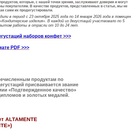
продуктов, которые, с нашей точки зрения, заслуживают доверия и могут
ы покупателям. В качестве продуктов, представленных в статье, мы не
как сами их продегустировали.
или в период с 23 октября 2025 года по 14 января 2026 года в помеще
 «Кондитерские изделия». В каждой из дегустаций участвовало по 5
пытом работы в отрасли от 10 до 24 лет.
егустаций наборов конфет >>>
мате PDF >>>
ечисленным продуктам по
дегустаций присваивается звание
мии «Подтвержденное качество»
дипломов и золотых медалей.
ет АLTAMENTE
НТЕ»)