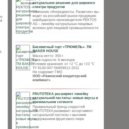
натуральное решение для широкого
спектра продуктов
Компания «Ингредиенты. Развитие» вы­
водит на российский рынок продукцию
но
швей­царского производителя PEKTOS
ой
AG – ли­нейку натуральных пищевых
волокон для пи­щевой промышленности
Бисквитный торт «ТРЮФЕЛЬ». ТМ
BAKER HOUSE
а.
Масса нетто: 350 г.
Срок годности: 6 месяцев
Условия хранения: от +2 °С до +23 °С
ТУ 9130-007-56859912-2011
Не содержит ГМО
ООО «Раменский кондитерский
комбинат»
FRUTOTEKA расширяет линейку
натуральной пастилы: новые вкусы в
премиальном сегменте
Премиальный бренд сладостей
FRUTOTEKA развивает ассортимент
натуральной пастилы с высоким
содержанием фруктового пюре