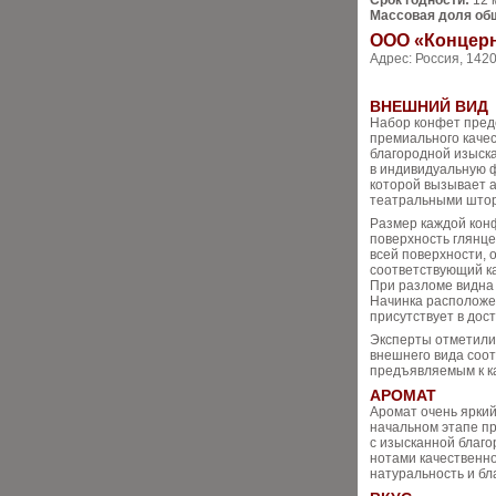
Срок годности:
12 
Массовая доля общ
ООО «Конце
Адрес: Россия, 1420
ВНЕШНИЙ ВИД
Набор конфет пред
премиального качес
благородной изыск
в индивидуальную ф
которой вызывает 
театральными што
Размер каждой конф
поверхность глянце
всей поверхности,
соответствующий к
При разломе видна 
Начинка расположе
присутствует в дос
Эксперты отметили
внешнего вида соо
предъявляемым к к
АРОМАТ
Аромат очень яркий
начальном этапе п
с изысканной благо
нотами качественно
натуральность и бл