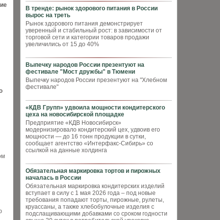
ие
В тренде: рынок здорового питания в России
вырос на треть
Рынок здорового питания демонстрирует
уверенный и стабильный рост: в зависимости от
торговой сети и категории товаров продажи
увеличились от 15 до 40%
Выпечку народов России презентуют на
фестивале "Мост дружбы" в Тюмени
Выпечку народов России презентуют на "Хлебном
фестивале"
о
«КДВ Групп» удвоила мощности кондитерского
цеха на новосибирской площадке
Предприятие «КДВ Новосибирск»
модернизировало кондитерский цех, удвоив его
мощности — до 16 тонн продукции в сутки,
сообщает агентство «Интерфакс-Сибирь» со
ссылкой на данные холдинга
ом
Обязательная маркировка тортов и пирожных
началась в России
Обязательная маркировка кондитерских изделий
вступает в силу с 1 мая 2026 года – под новые
требования попадают торты, пирожные, рулеты,
круассаны, а также хлебобулочные изделия с
ю
подслащивающими добавками со сроком годности