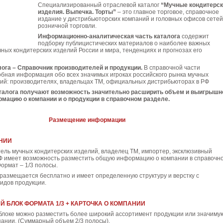
Специализированный отраслевой каталог
“Мучные кондитерск
изделия. Выпечка. Торты”
– это главное торговое, справочное
издание у дистрибьюторских компаний и головных офисов сетей
розничной торговли.
Информационно-аналитическая часть каталога
содержит
подборку публицистических материалов о наиболее важных
ных кондитерских изделий России и мира, тенденциях и прогнозах его
лога – Справочник производителей и продукции.
В справочной части
бная информация обо всех значимых игроках российского рынка мучных
лий: производителях, владельцах ТМ, официальных дистрибьюторах в РФ
талога
получают возможность значительно расширить объем и выигрышн
мацию о компании и о продукции в справочном разделе.
Размещение информации
НИИ
ель мучных кондитерских изделий, владелец ТМ, импортер, эксклюзивный
Ф имеет возможность разместить общую информацию о компании в справочн
Формат – 1/3 полосы.
размещается бесплатно и имеет определенную структуру и верстку с
идов продукции.
 БЛОК ФОРМАТА 1/3 + КАРТОЧКА О КОМПАНИИ
блоке можно разместить более широкий ассортимент продукции или значиму
ании. (Суммарный объем 2/3 полосы).