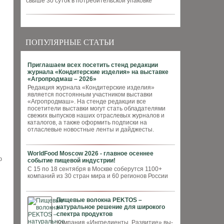
свыше 30 суток в потребительской упаковке
ПОПУЛЯРНЫЕ СТАТЬИ
Приглашаем всех посетить стенд редакции
журнала «Кондитерские изделия» на выставке
«Агропродмаш – 2026»
Редакция журнала «Кондитерские изделия»
является постоянным участником выставки
«Агропродмаш». На стенде редакции все
посетители выставки могут стать обладателями
свежих выпусков наших отраслевых журналов и
каталогов, а также оформить подписки на
отласлевые новостные ленты и дайджесты.
WorldFood Moscow 2026 - главное осеннее
ю
событие пищевой индустрии!
С 15 по 18 сентября в Москве соберутся 1100+
компаний из 30 стран мира и 60 регионов России
Пищевые волокна PEKTOS –
натуральное решение для широкого
спектра продуктов
Компания «Ингредиенты. Развитие» вы­