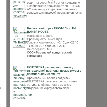
водит на российский рынок продукцию
швей­царского производителя PEKTOS
AG – ли­нейку натуральных пищевых
волокон для пи­щевой промышленности
Бисквитный торт «ТРЮФЕЛЬ». ТМ
BAKER HOUSE
Масса нетто: 350 г.
Срок годности: 6 месяцев
Условия хранения: от +2 °С до +23 °С
ТУ 9130-007-56859912-2011
Не содержит ГМО
ООО «Раменский кондитерский
комбинат»
FRUTOTEKA расширяет линейку
натуральной пастилы: новые вкусы в
премиальном сегменте
Премиальный бренд сладостей
FRUTOTEKA развивает ассортимент
натуральной пастилы с высоким
ю
содержанием фруктового пюре