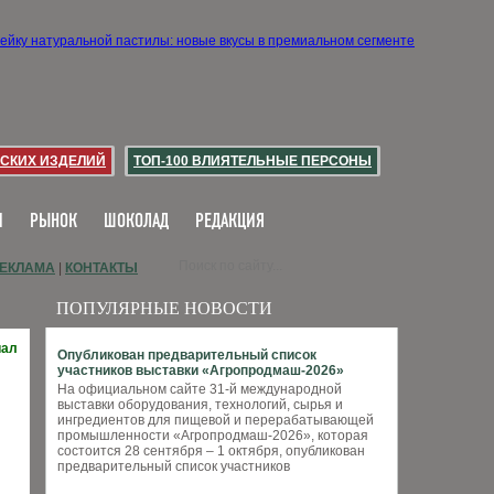
СКИХ ИЗДЕЛИЙ
ТОП-100 ВЛИЯТЕЛЬНЫЕ ПЕРСОНЫ
И
РЫНОК
ШОКОЛАД
РЕДАКЦИЯ
ЕКЛАМА
|
КОНТАКТЫ
ПОПУЛЯРНЫЕ НОВОСТИ
иал
Опубликован предварительный список
участников выставки «Агропродмаш-2026»
На официальном сайте 31-й международной
выставки оборудования, технологий, сырья и
ингредиентов для пищевой и перерабатывающей
промышленности «Агропродмаш-2026», которая
состоится 28 сентября – 1 октября, опубликован
предварительный список участников