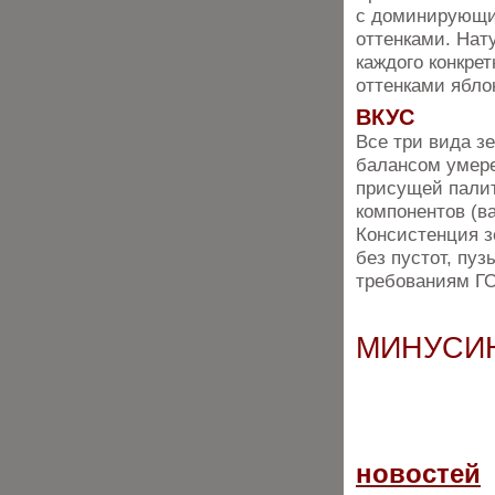
с доминирующи
оттенками. Нат
каждого конкрет
оттенками ябло
ВКУС
Все три вида з
балансом умере
присущей палит
компонентов (ва
Консистенция з
без пустот, пуз
требованиям ГО
МИНУСИН
новостей