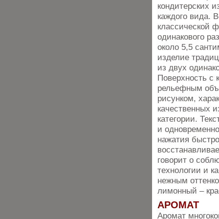
кондитерских и
каждого вида. 
классической 
одинакового ра
около 5,5 сант
изделие традиц
из двух одинак
Поверхность с 
рельефным об
рисунком, хара
качественных и
категории. Тек
и одновременно
нажатия быстр
восстанавливае
говорит о собл
технологии и к
нежным оттенко
лимонный – кра
АРОМАТ
Аромат многоко