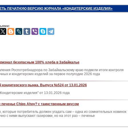
ЕТЬ ПЕЧАТНУЮ ВЕРСИЮ ЖУРНАЛА «КОНДИТЕРСКИЕ ИЗДЕЛИЯ»
зьями:
признал безопасным 100% хлеба в Забайкалье
ления Роспотребнадзора по Забайкальскому краю подвели итоги контроля
чных и кондитерских изделий за первое полугодие 2026 года
 кондитерского рынка. Выпуск №524 от 13.01.2026
Кондитерские изделия" от 13.01.2026 года
 печенье Chips Ahoy? с таинственным вкусом
, которые потребитель должен угадать сам – одна из сомнительных новинок
чно с ними выпускают газировки, но на этот раз – печенье