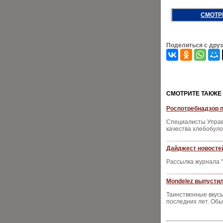
СМОТР
Поделиться с дру
CМОТРИТЕ ТАКЖЕ
Роспотребнадзор 
Специалисты Управ
качества хлебобуло
Дайджест новостей
Рассылка журнала "
Mondelez выпустил
Таинственные вкусы
последних лет. Обы