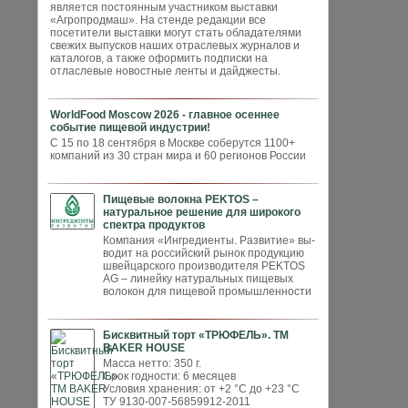
является постоянным участником выставки
«Агропродмаш». На стенде редакции все
посетители выставки могут стать обладателями
свежих выпусков наших отраслевых журналов и
каталогов, а также оформить подписки на
отласлевые новостные ленты и дайджесты.
WorldFood Moscow 2026 - главное осеннее
событие пищевой индустрии!
С 15 по 18 сентября в Москве соберутся 1100+
компаний из 30 стран мира и 60 регионов России
Пищевые волокна PEKTOS –
натуральное решение для широкого
спектра продуктов
Компания «Ингредиенты. Развитие» вы­
водит на российский рынок продукцию
швей­царского производителя PEKTOS
AG – ли­нейку натуральных пищевых
волокон для пи­щевой промышленности
Бисквитный торт «ТРЮФЕЛЬ». ТМ
BAKER HOUSE
Масса нетто: 350 г.
Срок годности: 6 месяцев
Условия хранения: от +2 °С до +23 °С
ТУ 9130-007-56859912-2011