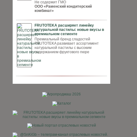
Не содержит ГМО
ООО «Раменский кондитерский
комбинат»
FRUTOTEKA расширяет линейку
натуральной пастилы: новые вкусы в
премиальном сегменте
Премиальный бренд сладостей
FRUTOTEKA развивает ассортимент
натуральной пастилы с высоким
содержанием фруктового пюре