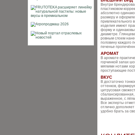
ВНЕШНИЙ ВИД
Внутри брендирова
пластиковом коррек
абсолютно одинако
размеру и оформл
привлекательного в
изделия имеют пра
форму и одинаковый
диаметре. Глянцева
ровным слоем нане
половину каждого п
печенье пропечённо
АРОМАТ
В аромате практиче
горчинкой запах шо
мягкими нотами хор
проступающие пост
ВКУС
В достаточно тонко
оттенков, формируя
цитрусовая свежест
сбалансированная, 
выраженное, с лёг
Все эксперты отмет
отлично дополняет 
удобно брать за св