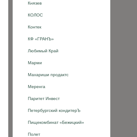
Князев
КОЛОС
Контек
КФ «ГРАНЪ»
Любимый Край
Марми
Махариши продактс
Меренга
Паритет Инвест
Петербургский кондитерЪ
Пищекомбинат «Бежицкий»
Полет