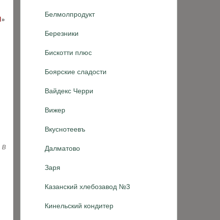
Белмолпродукт
я
»
Березники
Бискотти плюс
Боярские сладости
Вайдекс Черри
Вижер
Вкуснотеевъ
 В
Далматово
Заря
Казанский хлебозавод №3
Кинельский кондитер