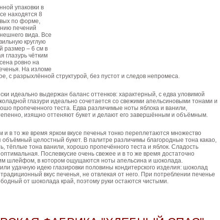
нной упаковки в
се находятся 8
вых по форме,
ению печений
нешнего вида. Все
вильную круглую
 размер – 6 см в
я глазурь чётким
сена ровно на
еченья. На изломе
е, с разрыхлённой структурой, без пустот и следов непромеса.
ски идеально выдержан баланс оттенков: характерный, с едва уловимой
коладной глазури идеально сочетается со свежими апельсиновыми тонами и
ошо пропеченного теста. Едва различимые ноты яблока и ванили,
епенно, изящно оттеняют букет и делают его завершённым и объёмным.
м и в то же время ярком вкусе печенья тонко переплетаются множество
 объёмный целостный букет. В палитре различимы благородные тона какао,
ь, тёплые тона ванили, хорошо пропечённого теста и яблок. Сладость
оптимальная. Послевкусие очень свежее и в то же время достаточно
ким шлейфом, в котором ощущаются ноты апельсина и шоколада.
или удачную идею глазировки половины кондитерского изделия: шоколад
традиционный вкус печенья, не отвлекая от него. При потреблении печенье
ободный от шоколада край, поэтому руки остаются чистыми.