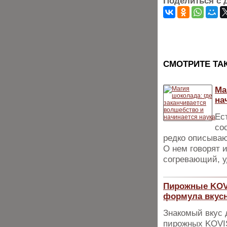
Поделиться с 
CМОТРИТЕ ТА
Ма
на
Ес
со
редко описываю
О нем говорят 
согревающий, 
Пирожные KOV
формула вкусн
Знакомый вкус 
пирожных KOVIS