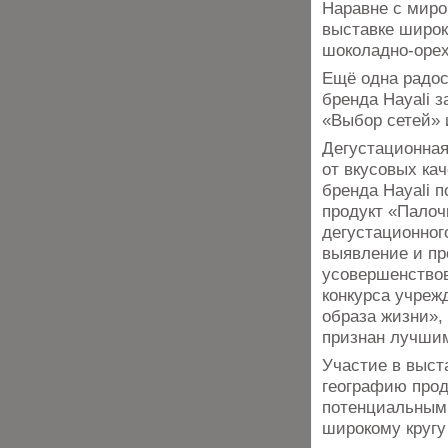
Наравне с миро
выставке широк
шоколадно-орех
Ещё одна радос
бренда Hayali 
«Выбор сетей» 
Дегустационная
от вкусовых ка
бренда Hayali 
продукт «Палоч
дегустационног
выявление и пр
усовершенствов
конкурса учреж
образа жизни»,
признан лучши
Участие в выст
географию прод
потенциальными
широкому кругу