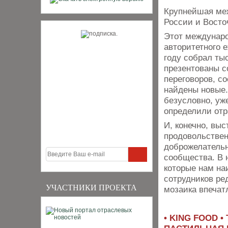
Крупнейшая меж
России и Восто
Этот междунар
авторитетного 
году собрал ты
презентованы с
переговоров, с
найдены новые.
безусловно, уж
определили отр
И, конечно, выс
продовольствен
доброжелательн
сообщества. В 
которые нам на
сотрудников ре
УЧАСТНИКИ ПРОЕКТА
мозаика впечат
• KING FOOD 