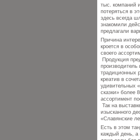
тыс. компаний 
потеряться в э
здесь всегда ш
знакомили дейс
предлагали вар
Причина интере
кроется в особ
своего ассорти
Продукция пред
производитель 
традиционных р
креатив в соче
удивительных «
сказки» более 
ассортимент по
Так на выставк
изысканного де
«Славянские ле
Есть в этом тан
каждый день, а