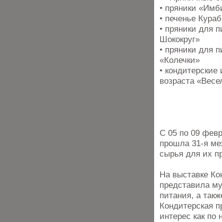
• пряники «Имб
• печенье Кура
• пряники для 
Шококруг»
• пряники для 
«Колечки»
• кондитерские
возраста «Весе
С 05 по 09 фев
прошла 31-я ме
сырья для их п
На выставке К
представила му
питания, а так
Кондитерская п
интерес как по