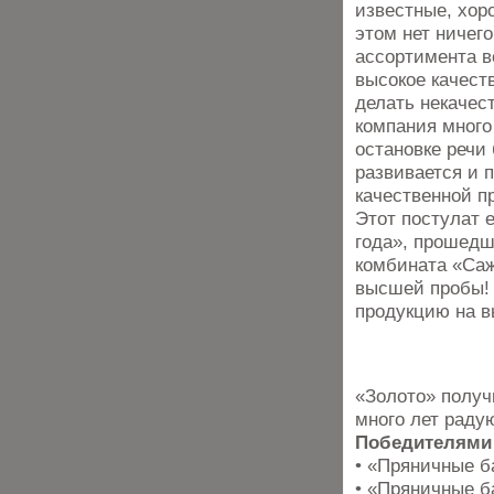
известные, хор
этом нет ничег
ассортимента в
высокое качест
делать некачес
компания много 
остановке речи
развивается и 
качественной п
Этот постулат 
года», прошедш
комбината «Саж
высшей пробы! 
продукцию на в
«Золото» получи
много лет раду
Победителями
• «Пряничные 
• «Пряничные б