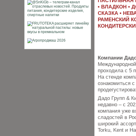
ПАСТИЛЬНАЯ 
• ВЛАДКОН • 
СКАЗКА • НЕВ
РАМЕНСКИЙ К
КОНДИТЕРСКИ
Компании Дадо
Международной 
проходила с 5 
На стенде комп
ознакомиться с
продегустирова
Дадо Групп & К
недавно – с 202
компания уже в
сладостей в Ро
широкий ассорт
Torku, Kent и Ha