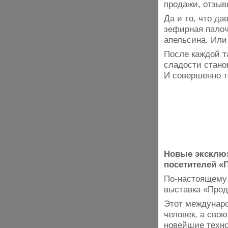
продажи, отзыв
Да и то, что д
зефирная палоч
апельсина. Или
После каждой т
сладости стано
И совершенно 
Новые эксклю
посетителей «
По-настоящему 
выставка «Прод
Этот междунаро
человек, а сво
новейшие техно