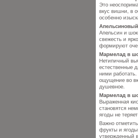
Это неоспоримая
вкус вишни, в 
особенно изыск
Апельсиновый
Апельсин и шок
свежесть и ярк
формируют очен
Мармелад в шо
Нетипичный выб
естественные д
ними работать.
ощущение во вк
душевное.
Мармелад в ш
Выраженная кис
становятся нем
ягоды не теряе
Важно отметить
фрукты и ягоды
утвержденный в