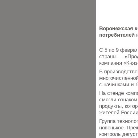
Воронежская к
потребителей
С 5 по 9 февра
страны — «Про
компания «Княз
В производстве
многочисленно
с начинками и б
На стенде ком
смогли ознаком
продукты, кото
жителей России
Группа техноло
новенькое. Пре
контроль дегус