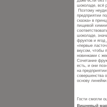
даже если без 
шоколаде, всё 
Поэтому неудив
предприятии по
сказка» в прин
пищевой химии,
соответствоват
шоколаде, знач
фруктов и ягод
«первые ласточ
вкусом, чтобы 
новинками с же
Сочетание фрук
есть, и они по
на предприятии
совершенства о
основу линейки
Гости смогли о
Вишневый мар