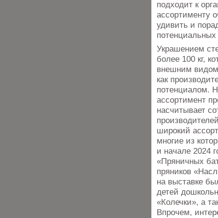
подходит к орг
ассортименту о
удивить и пора
потенциальных 
Украшением сте
более 100 кг, к
внешним видом,
как производит
потенциалом. Н
ассортимент пр
насчитывает со
производителей
широкий ассорт
многие из кото
и начале 2024 
«Пряничных бат
пряников «Насл
на выставке бы
детей дошкольн
«Колечки», а т
Впрочем, интер