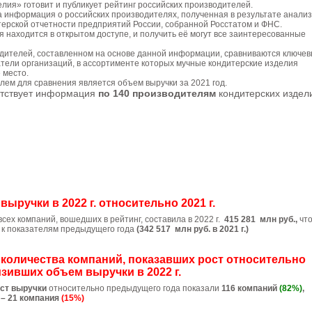
лия» готовит и публикует рейтинг российских производителей.
 информация о российских производителях, полученная в результате анали
терской отчетности предприятий России, собранной Росстатом и ФНС.
находится в открытом доступе, и получить её могут все заинтересованные
одителей, составленном на основе данной информации, сравниваются ключе
тели организаций, в ассортименте которых мучные кондитерские изделия
 место.
ем для сравнения является объем выручки за 2021 год.
утствует информация
по 140 производителям
кондитерских издел
ыручки в 2022 г. относительно 2021 г.
сех компаний, вошедших в рейтинг, составила в 2022 г.
415 281 млн руб.,
чт
к показателям предыдущего года
(342 517 млн руб. в 2021 г.)
количества компаний, показавших рост относительно
зивших объем выручки в 2022 г.
ст выручки
относительно предыдущего года показали
116 компаний
(82%)
,
– 21 компания
(15%)