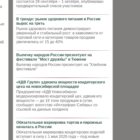
состоится 28 сентября – 1 октября, опубликован
предварительный список участников
за
В тренде: рынок здорового питания в России
вырос на треть
вые
Рынок здорового питания демонстрирует
уверенный и стабильный рост: в зависимости от
торговой сети и категории товаров продажи
ий.
увеличились от 15 до 40%
Выпечку народов России презентуют на
фестивале "Мост дружбы" в Тюмени
Выпечку народов России презентуют на "Хлебном
фестивале"
«КДВ Групп» удвоила мощности кондитерского
цеха на новосибирской площадке
Предприятие «КДВ Новосибирск»
модернизировало кондитерский цех, удвоив его
о
мощности — до 16 тонн продукции в сутки,
сообщает агентство «Интерфакс-Сибирь» со
ссылкой на данные холдинга
Обязательная маркировка тортов и пирожных
началась в России
Обязательная маркировка кондитерских изделий
вступает в силу с 1 мая 2026 года – под новые