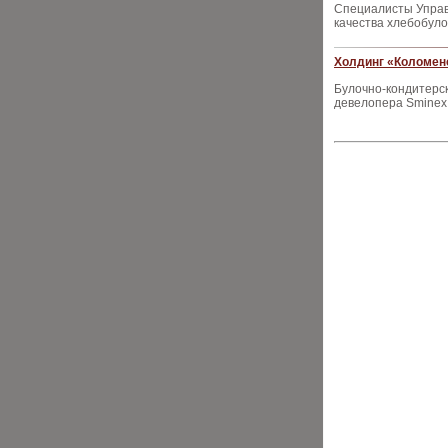
Специалисты Управ
качества хлебобуло
Холдинг «Коломен
Булочно-кондитерс
девелопера Sminex 