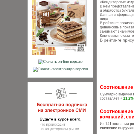
«Кондитерские изде
В нем представлена
и обработки бухгал
Данная информация 
лица.
В рейтинге произв
финансовые показа
занимают значимое
Ключевым показател
В рейтинге прис
Соотношение в
Суммарно выручка в
составляет +
21.2%
Соотношение 
компаний, сни
Из 141 компании
ро
снижение выручки 