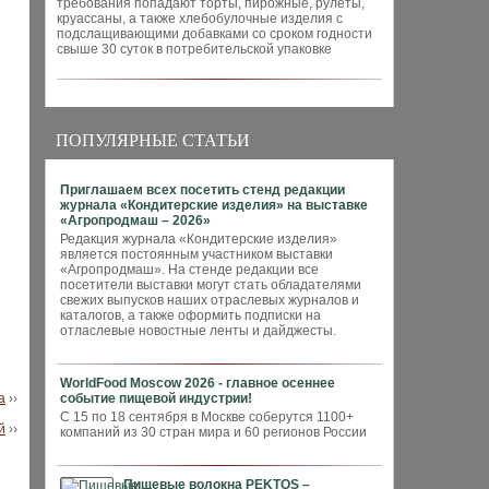
требования попадают торты, пирожные, рулеты,
круассаны, а также хлебобулочные изделия с
подслащивающими добавками со сроком годности
свыше 30 суток в потребительской упаковке
ПОПУЛЯРНЫЕ СТАТЬИ
Приглашаем всех посетить стенд редакции
журнала «Кондитерские изделия» на выставке
«Агропродмаш – 2026»
Редакция журнала «Кондитерские изделия»
является постоянным участником выставки
«Агропродмаш». На стенде редакции все
посетители выставки могут стать обладателями
свежих выпусков наших отраслевых журналов и
каталогов, а также оформить подписки на
отласлевые новостные ленты и дайджесты.
WorldFood Moscow 2026 - главное осеннее
а
››
событие пищевой индустрии!
С 15 по 18 сентября в Москве соберутся 1100+
й
››
компаний из 30 стран мира и 60 регионов России
Пищевые волокна PEKTOS –