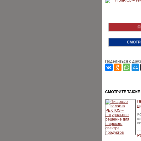
С
СМОТР
Поделиться с дру
CМОТРИТЕ ТАКЖЕ
П
п
К
ш
в
Р