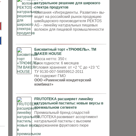
натуральное решение для широкого
спектра продуктов
Компания «Ингредиенты. Развитие» вы­
водит на российский рынок продукцию
швей­царского производителя PEKTOS
AG – ли­нейку натуральных пищевых
волокон для пи­щевой промышленности
Бисквитный торт «ТРЮФЕЛЬ». ТМ
BAKER HOUSE
Масса нетто: 350 г.
Срок годности: 6 месяцев
Условия хранения: от +2 °С до +23 °С
ТУ 9130-007-56859912-2011
Не содержит ГМО
ООО «Раменский кондитерский
комбинат»
FRUTOTEKA расширяет линейку
натуральной пастилы: новые вкусы в
премиальном сегменте
Премиальный бренд сладостей
FRUTOTEKA развивает ассортимент
натуральной пастилы с высоким
содержанием фруктового пюре