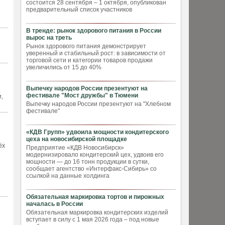
состоится 28 сентября – 1 октября, опубликован
предварительный список участников
В тренде: рынок здорового питания в России
вырос на треть
Рынок здорового питания демонстрирует
уверенный и стабильный рост: в зависимости от
торговой сети и категории товаров продажи
увеличились от 15 до 40%
Выпечку народов России презентуют на
фестивале "Мост дружбы" в Тюмени
,
Выпечку народов России презентуют на "Хлебном
фестивале"
«КДВ Групп» удвоила мощности кондитерского
цеха на новосибирской площадке
ёх
Предприятие «КДВ Новосибирск»
модернизировало кондитерский цех, удвоив его
мощности — до 16 тонн продукции в сутки,
сообщает агентство «Интерфакс-Сибирь» со
ссылкой на данные холдинга
Обязательная маркировка тортов и пирожных
началась в России
Обязательная маркировка кондитерских изделий
вступает в силу с 1 мая 2026 года – под новые