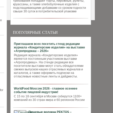
требования попадают торты, пирожные, рулеты,
круассаны, а также хлебобулочные изделия с
подслащивающими добавками со сроком годности
свыше 30 суток в потребительской упаковке
ью
ПОПУЛЯРНЫЕ СТАТЬИ
Приглашаем всех посетить стенд редакции
журнала «Кондитерские изделия» на выставке
«Агропродмаш – 2026»
Редакция журнала «Кондитерские изделия»
является постоянным участником выставки
«Агропродмаш». На стенде редакции все
посетители выставки могут стать обладателями
свежих выпусков наших отраслевых журналов и
каталогов, а также оформить подписки на
отласлевые новостные ленты и дайджесты.
WorldFood Moscow 2026 - главное осеннее
for
событие пищевой индустрии!
С 15 по 18 сентября в Москве соберутся 1100+
компаний из 30 стран мира и 60 регионов России
Пищевые волокна PEKTOS –