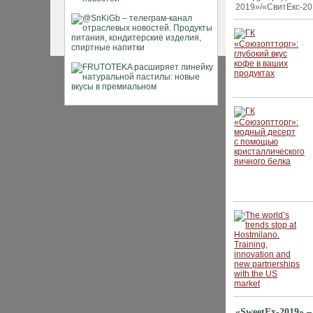
2019»/«СвитЕкс-20
«SweetEx-2019» 