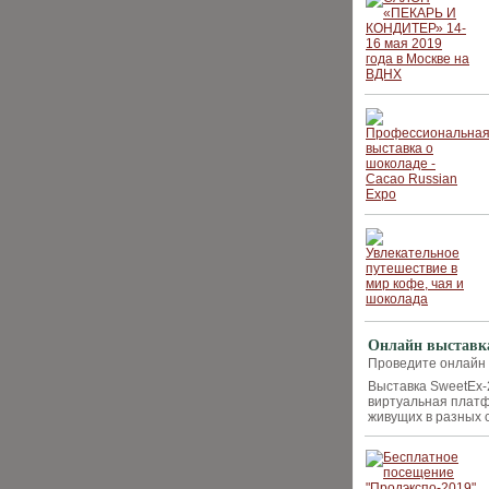
Онлайн выставка
Проведите онлайн
Выставка SweetEx-
виртуальная плат
живущих в разных 