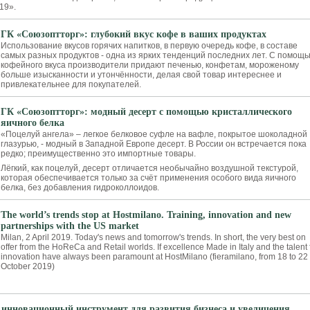
19».
ГК «Союзоптторг»: глубокий вкус кофе в ваших продуктах
Использование вкусов горячих напитков, в первую очередь кофе, в составе
самых разных продуктов - одна из ярких тенденций последних лет. С помощ
кофейного вкуса производители придают печенью, конфетам, мороженому
больше изысканности и утончённости, делая свой товар интереснее и
привлекательнее для покупателей.
ГК «Союзоптторг»: модный десерт с помощью кристаллического
яичного белка
«Поцелуй ангела» – легкое белковое суфле на вафле, покрытое шоколадной
глазурью, - модный в Западной Европе десерт. В России он встречается пока
редко; преимущественно это импортные товары.
Лёгкий, как поцелуй, десерт отличается необычайно воздушной текстурой,
которая обеспечивается только за счёт применения особого вида яичного
белка, без добавления гидроколлоидов.
The world’s trends stop at Hostmilano. Training, innovation and new
partnerships with the US market
Milan, 2 April 2019. Today's news and tomorrow's trends. In short, the very best on
offer from the HoReCa and Retail worlds. If excellence Made in Italy and the talent 
innovation have always been paramount at HostMilano (fieramilano, from 18 to 22
October 2019)
– инновационный инструмент для развития бизнеса и увеличения