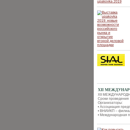
XII МЕЖДУНАРО
XII МЕЖДУНАРОДН
Сроки проведения -
Организаторы:
• Ассоциация пре
• ВНИИКП – филиа
• Международная 