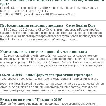
САЛОН «ПЕКАРЬ И КОНДИТЕР» 14-16 мая 2019 года в Москве на
ВДНХ
Российская Гильдия пекарей и кондитеров приглашает принять участие
в САЛОНЕ «ПЕКАРЬ И КОНДИТЕР»
14-16 мая 2019 года в Москве на ВДНХ (павильон №75)
Профессиональная выставка о шоколаде - Cacao Russian Expo
13-15 марта 2019 года, в КВЦ «Сокольники», впервые в России пройдет
Cacao Russian Expo - cпециализированная выставка для профессионалов,
объединяющая поставщиков ароматических какао-бобов, производителей
Bean-to-Bar шоколада и производителей оборудования.
Увлекательное путешествие в мир кофе, чая и шоколада
До главного кофейно-чайного события года остается совсем немного
времени. Кофейно-чайная выставка и конференция Coffee&Tea Russian Expo 
шестой раз пройдет 13-15 марта 2019 года в Москве. Посетителей выставки
ждут самые актуальные темы индустрии и новые интерактивные площадки.
 SweetEx-2019 – новый формат для проведения переговоров
 переговоры с производителями, дистрибьюторами и торговыми сетями.
2019 – это новый онлайн формат для проведения переговоров, масштабная
форма, объединяющая в едином информационном пространстве людей,
странах, говорящих на разных языках, стирая при этом любые границы.
Бесплатное посещение "Продэкспо-2019"
Журнал "Кондитерские изделия" предлагает всем своим подписчикам