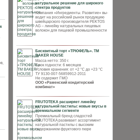
натуральное решение для широкого
спектра продуктов
Компания «Ингредиенты. Развитие» вы­
водит на российский рынок продукцию
швей­царского производителя PEKTOS
AG – ли­нейку натуральных пищевых
я
волокон для пи­щевой промышленности
,
Бисквитный торт «ТРЮФЕЛЬ». ТМ
BAKER HOUSE
Масса нетто: 350 г.
в,
Срок годности: 6 месяцев
Условия хранения: от +2 °С до +23 °С
ТУ 9130-007-56859912-2011
Не содержит ГМО
ООО «Раменский кондитерский
комбинат»
FRUTOTEKA расширяет линейку
натуральной пастилы: новые вкусы в
премиальном сегменте
Премиальный бренд сладостей
FRUTOTEKA развивает ассортимент
натуральной пастилы с высоким
содержанием фруктового пюре