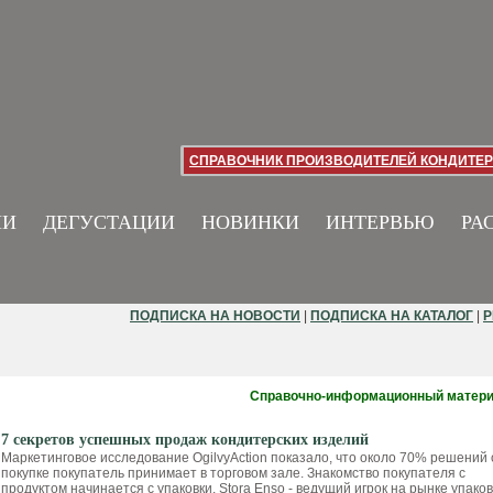
СПРАВОЧНИК ПРОИЗВОДИТЕЛЕЙ КОНДИТЕР
ИИ
ДЕГУСТАЦИИ
НОВИНКИ
ИНТЕРВЬЮ
РА
ПОДПИСКА НА НОВОСТИ
|
ПОДПИСКА НА КАТАЛОГ
|
Р
Справочно-информационный матер
7 секретов успешных продаж кондитерских изделий
Маркетинговое исследование OgilvyAction показало, что около 70% решений 
покупке покупатель принимает в торговом зале. Знакомство покупателя с
продуктом начинается с упаковки. Stora Enso - ведущий игрок на рынке упако