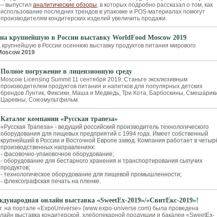
– выпустил
аналитические обзоры
, в которых подробно рассказал о том, как
использование последних трендов в упаковке и POS-материалах помогут
производителям кондитерских изделий увеличить продажи.
на крупнейшую в России выставку WorldFood Moscow 2019
 крупнейшую в России осеннюю выставку продуктов питания мирового
Moscow 2019
Полное погружение в лицензионную среду
Moscow Licensing Summit 11 сентября 2019: Станьте эксклюзивным
производителем продуктов питания и напитков для популярных детских
брендов Лунтик, Фиксики, Маша и Медведь, Три Кота, Барбоскины, Смешарики
Царевны, Союзмультфильм.
Каталог компании «Русская трапеза»
«Русская Трапеза» - ведущий российский производитель технологического
оборудования для пищевых предприятий с 1994 года. Имеет собственный
крупнейший в России и Восточной Европе завод. Компания работает в четыр
производственных направлениях:
-​ фасовочно-упаковочное оборудование;
- оборудование для бестарного хранения и транспортирования сыпучих
продуктов;
-​ технологическое оборудование для пищевой промышленности;
-​ флексографская печать на пленке.
дународная онлайн выставка «SweetEx-2019»/«СвитЕкс-2019»!
г. на портале «ExpoUniverse» (www.expo-universe.com) была проведена
айн выставка кондитерской, хлебопекарной продукции и бакалеи «SweetEx-