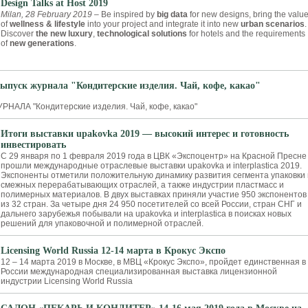
Design Talks at Host 2019
Milan, 28 February 2019
– Be inspired by
big data
for new designs, bring the valu
of
wellness & lifestyle
into your project and integrate it into new
urban scenarios
.
Discover
the new luxury
,
technological solutions
for hotels and the requirements
of
new generations
.
ыпуск журнала "Кондитерские изделия. Чай, кофе, какао"
АЛА "Кондитерские изделия. Чай, кофе, какао"
Итоги выставки upakovka 2019 — высокий интерес и готовность
инвестировать
С 29 января по 1 февраля 2019 года в ЦВК «Экспоцентр» на Красной Пресне
прошли международные отраслевые выставки upakovka и interplastica 2019.
Экспоненты отметили положительную динамику развития сегмента упаковки 
смежных перерабатывающих отраслей, а также индустрии пластмасс и
полимерных материалов. В двух выставках приняли участие 950 экспонентов
из 32 стран. За четыре дня 24 950 посетителей со всей России, стран СНГ и
дальнего зарубежья побывали на upakovka и interplastica в поисках новых
решений для упаковочной и полимерной отраслей.
Licensing World Russia 12-14 марта в Крокус Экспо
12 – 14 марта 2019 в Москве, в МВЦ «Крокус Экспо», пройдет единственная в
России международная специализированная выставка лицензионной
индустрии Licensing World Russia