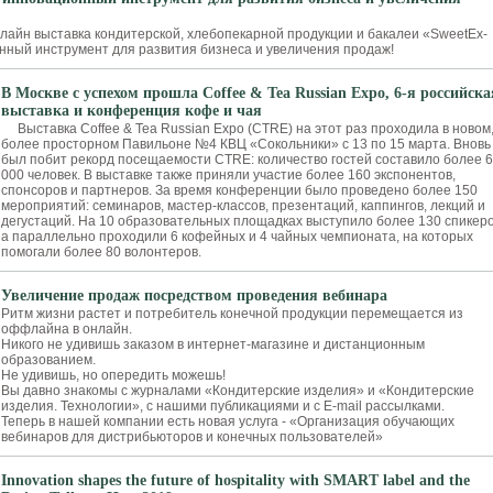
айн выставка кондитерской, хлебопекарной продукции и бакалеи «SweetEx-
нный инструмент для развития бизнеса и увеличения продаж!
В Москве с успехом прошла Coffee & Tea Russian Expo, 6-я российска
выставка и конференция кофе и чая
Выставка Coffee & Tea Russian Expo (CTRE) на этот раз проходила в новом
более просторном Павильоне №4 КВЦ «Сокольники» с 13 по 15 марта. Вновь
был побит рекорд посещаемости CTRE: количество гостей составило более 6
000 человек. В выставке также приняли участие более 160 экспонентов,
спонсоров и партнеров. За время конференции было проведено более 150
мероприятий: семинаров, мастер-классов, презентаций, каппингов, лекций и
дегустаций. На 10 образовательных площадках выступило более 130 спикеро
а параллельно проходили 6 кофейных и 4 чайных чемпионата, на которых
помогали более 80 волонтеров.
Увеличение продаж посредством проведения вебинара
Ритм жизни растет и потребитель конечной продукции перемещается из
оффлайна в онлайн.
Никого не удивишь заказом в интернет-магазине и дистанционным
образованием.
Не удивишь, но опередить можешь!
Вы давно знакомы с журналами «Кондитерские изделия» и «Кондитерские
изделия. Технологии», с нашими публикациями и с E-mail рассылками.
Теперь в нашей компании есть новая услуга - «Организация обучающих
вебинаров для дистрибьюторов и конечных пользователей»
Innovation shapes the future of hospitality with SMART label and the