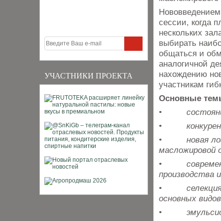
Нововведением 
сессии, когда 
нескольких зал
выбирать наибо
общаться и обм
аналогичной де
нахождению нов
УЧАСТНИКИ ПРОЕКТА
участникам гиб
Основные темы
• состояние 
• конкуренто
• новая логис
масложировой 
• современные
производства 
• селекция, 
основных видо
• эмульсионн