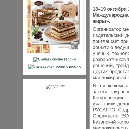
18–19 октября 
Международная
жиры».
Организатор ме
издательский 
приглашает при
событию ведущи
ученых, технол
разработчиков 
решений, трейд
других предста
масложировой 
В списке компа
зарегистрирова
Конференцию –
участники дело
РУСАГРО, Содр
Орелмасло, Э
Казанский жиров
масложирового 