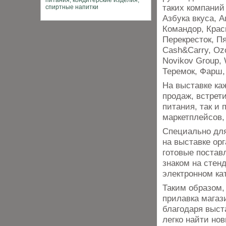
таких компаний
Азбука вкуса, А
Командор, Крас
Перекресток, Пя
Cash&Carry, Ozo
Novikov Group, 
Теремок, Фарш,
На выставке ка
продаж, встрет
питания, так и 
маркетплейсов,
Специально для
на выставке ор
готовые постав
знаком на стенд
электронном кат
Таким образом,
прилавка магази
благодаря выст
легко найти но