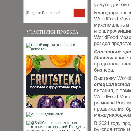
услуги для биз
Благодаря пров
WorldFood Mosc
максимальным к
и с широчайши
УЧАСТНИКИ ПРОЕКТА
WorldFood Mosc
раздел предста
Ключевым пре
Moscow
являет
продовольствен
бизнеса.
Выставку Worl
специалистов
питания, а так
WorldFood Mosc
регионов Росси
продвижения бр
международном
В 2024 году пр
руководители и