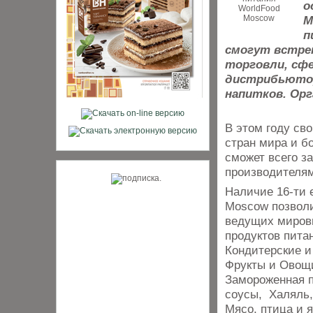
о
M
п
смогут встре
торговли, сф
дистрибьютор
напитков. Орг
В этом году св
стран мира и б
сможет всего за
производителям
Наличие 16-ти 
Moscow позволи
ведущих мировы
продуктов пита
Кондитерские и
Фрукты и Овощи
Замороженная п
соусы, Халяль,
Мясо, птица и 