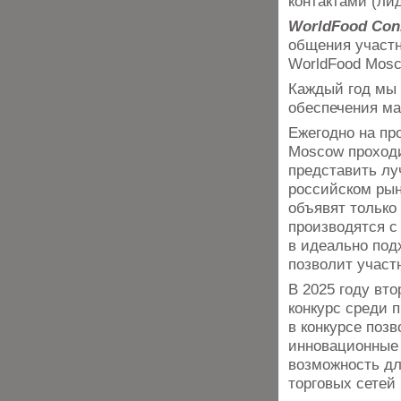
контактами (ли
WorldFood Con
общения участн
WorldFood Mosc
Каждый год мы
обеспечения ма
Ежегодно на пр
Moscow проходи
представить лу
российском рын
объявят только 
производятся с
в идеально под
позволит участ
В 2025 году вт
конкурс среди 
в конкурсе поз
инновационные 
возможность дл
торговых сетей