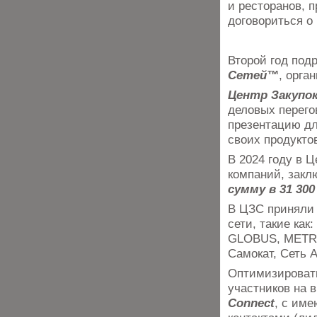
и ресторанов, 
договориться о
Второй год под
Сетей™
, орга
Центр Закупо
деловых перего
презентацию дл
своих продукто
В 2024 году в 
компаний, закл
сумму в 31 300
В ЦЗС приняли
сети, такие как
GLOBUS, METRO,
Самокат, Сеть 
Оптимизировать
участников на 
Connect
, с им