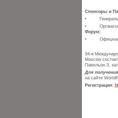
Спонсоры и Па
• Генеральны
• Организато
Форум
;
• Официальны
34-я Междунаро
Moscow состоит
Павильон 3, зал
Для получени
на сайте World
Регистрация:
h