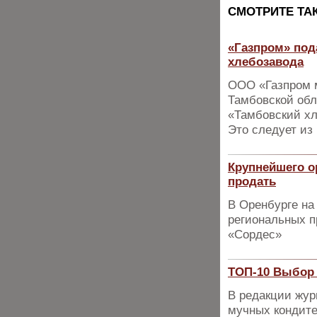
CМОТРИТЕ ТА
«Газпром» под
хлебозавода
ООО «Газпром м
Тамбовской обл
«Тамбовский хл
Это следует из
Крупнейшего о
продать
В Оренбурге на
региональных п
«Сордес»
ТОП-10 Выбор 
В редакции жур
мучных кондите