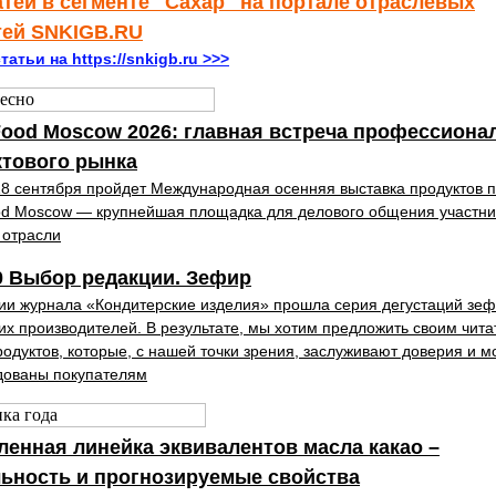
атей в сегменте "Сахар" на портале отраслевых
тей SNKIGB.RU
татьи на https://snkigb.ru >>>
ood Moscow 2026: главная встреча профессиона
ктового рынка
18 сентября пройдет Международная осенняя выставка продуктов 
d Moscow — крупнейшая площадка для делового общения участни
 отрасли
0 Выбор редакции. Зефир
ии журнала «Кондитерские изделия» прошла серия дегустаций зеф
их производителей. В результате, мы хотим предложить своим чит
родуктов, которые, с нашей точки зрения, заслуживают доверия и м
дованы покупателям
енная линейка эквивалентов масла какао –
ьность и прогнозируемые свойства