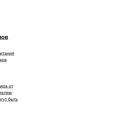
лов
питания
ков
ира от
ателям
огут быть