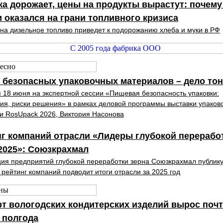
а дорожает, цены на продукты вырастут: почему
 оказался на грани топливного кризиса
 на дизельное топливо приведет к подорожанию хлеба и муки в РФ
 безопасных упаковочных материалов – дело тон
 18 июня на экспертной сессии «Пищевая безопасность упаковки:
ия, риски решения» в рамках деловой программы выставки упаков
и RosUpack 2026, Виктория Насонова
г компаний отрасли «Лидеры глубокой перерабо
2025»: Союзкрахмал
ия предприятий глубокой переработки зерна Союзкрахмал публик
 рейтинг компаний подводит итоги отрасли за 2025 год
т вологодских кондитерских изделий вырос почт
 полгода