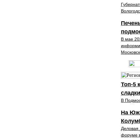
Губернат
Вологодс
Печень
подмо
В мае 20
информир
Московск
Топ‑5 
сладк
В Подмос
На Южн
Колум
Деловая 
форуме 