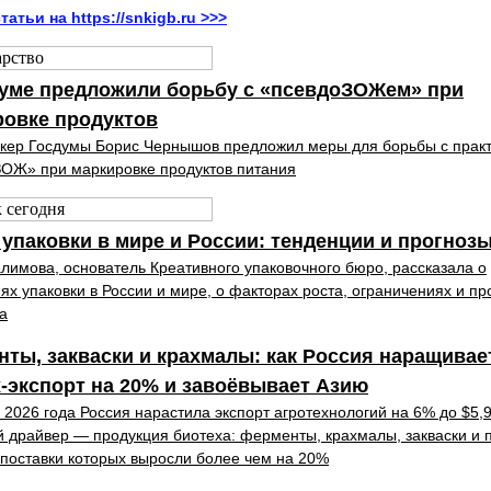
татьи на https://snkigb.ru >>>
думе предложили борьбу с «псевдоЗОЖем» при
ровке продуктов
кер Госдумы Борис Чернышов предложил меры для борьбы с прак
ОЖ» при маркировке продуктов питания
упаковки в мире и России: тенденции и прогноз
лимова, основатель Креативного упаковочного бюро, рассказала о
ях упаковки в России и мире, о факторах роста, ограничениях и пр
а
ты, закваски и крахмалы: как Россия наращивае
-экспорт на 20% и завоёвывает Азию
 2026 года Россия нарастила экспорт агротехнологий на 6% до $5,
 драйвер — продукция биотеха: ферменты, крахмалы, закваски и
 поставки которых выросли более чем на 20%