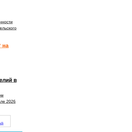
нности
ельского
 на
елий в
ом
але 2026