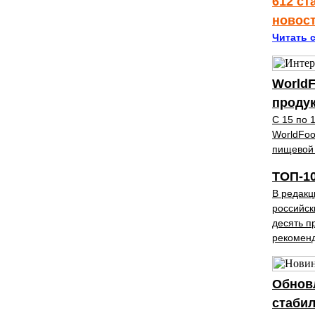
612 ст
новос
Читать с
WorldF
проду
С 15 по 
WorldFoo
пищевой
ТОП-1
В редакц
российск
десять п
рекомен
Обновл
стабил