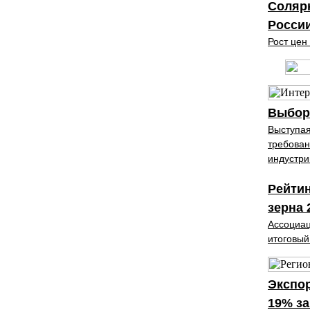
Солярк
России
Рост цен
Выбор
Выступая
требован
индустри
Рейтин
зерна 
Ассоциац
итоговый
Экспор
19% за