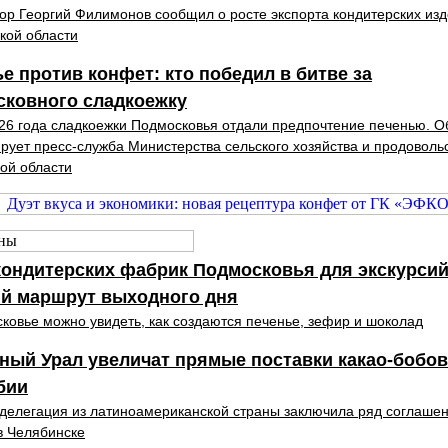
ор Георгий Филимонов сообщил о росте экспорта кондитерских изд
кой области
е против конфет: кто победил в битве за
сковного сладкоежку
26 года сладкоежки Подмосковья отдали предпочтение печенью. О
ует пресс-служба Министерства сельского хозяйства и продоволь
ой области
кондитерских фабрик Подмосковья для экскурсий
ий маршрут выходного дня
ковье можно увидеть, как создаются печенье, зефир и шоколад
ый Урал увеличат прямые поставки какао‑бобов
бии
делегация из латиноамериканской страны заключила ряд соглаше
в Челябинске