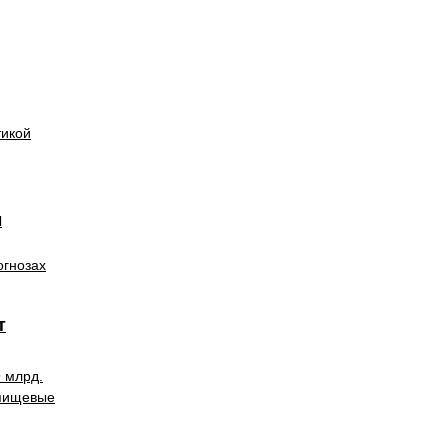
тикой
ы
огнозах
т
9 млрд.
 пищевые