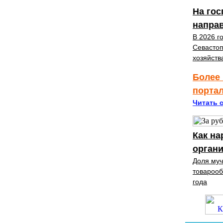
На гос
направ
В 2026 г
Севастоп
хозяйств
Более 
порта
Читать с
Как на
органи
Доля муч
товарооб
года