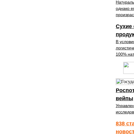
Натураль
однако е
произрас
Сухие
проду
В услови
логистич
100% нат
Роспо
вейпы
Управлен
исследов
838 ст
новос