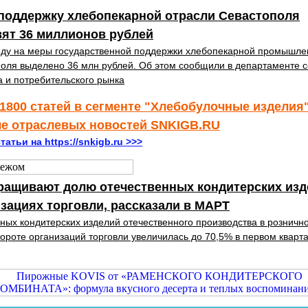
поддержку хлебопекарной отрасли Севастополя
ят 36 миллионов рублей
оду на меры государственной поддержки хлебопекарной промышле
оля выделено 36 млн рублей. Об этом сообщили в департаменте с
а и потребительского рынка
1800 статей в сегменте "Хлебобулочные изделия"
ле отраслевых новостей SNKIGB.RU
татьи на https://snkigb.ru >>>
ращивают долю отечественных кондитерских изд
зациях торговли, рассказали в МАРТ
ных кондитерских изделий отечественного производства в розничн
ороте организаций торговли увеличилась до 70,5% в первом кварт