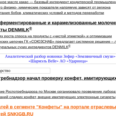
ное масло какао — базовый ингредиент кондитерской промышленн
го физико- химические показатели напрямую зависят от региона
тания бобов, климатических условий и методов переработки
 ферментированные и карамелизованные молоч
®
кты DENMILK
ях роста спроса на продукты с «чистой этикеткой» и оптимизации
еских цепочек ГК «СОЮЗСНАБ» предлагает системное решение – 
®
уральных сухих ингредиентов DENMILK
требнадзор начал проверку конфет, имитирующи
ие Роспотребнадзора по Москве организовало проведение лабор
аний сладких конфет, внешне имитирующих электронные сигареты
атей в сегменте "Конфеты" на портале отраслев
тей SNKIGB.RU