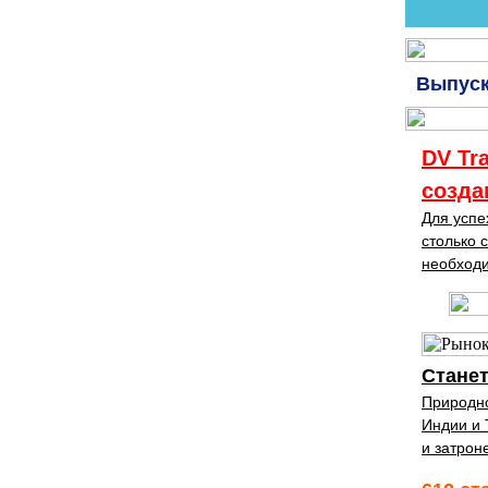
Выпуск
DV Tr
созда
Для успе
столько 
необходи
Станет
Природно
Индии и 
и затрон