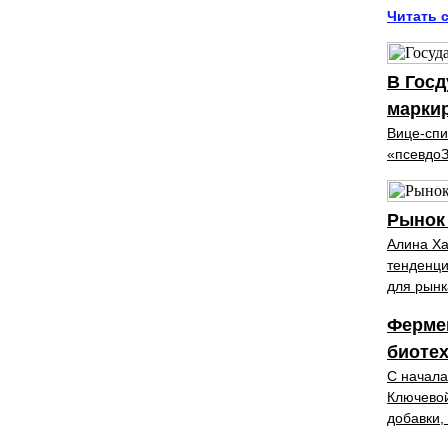
Читать с
В Гос
марки
Вице-спи
«псевдоЗ
Рынок 
Алина Ха
тенденци
для рынк
Фермен
биотех
С начала
Ключевой
добавки,