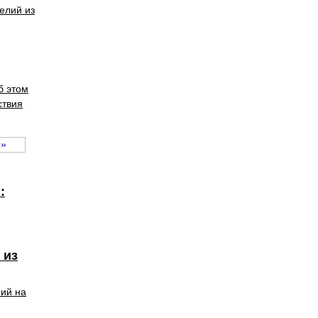
елий из
б этом
ствия
:
 из
ний на