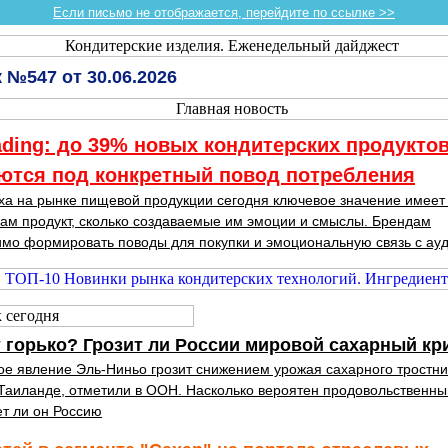
Если письмо не отображается, перейдите по ссылке >>
 №547 от 30.06.2026
ading: до 39% новых кондитерских продукто
ются под конкретный повод потребления
ха на рынке пищевой продукции сегодня ключевое значение имеет
сам продукт, сколько создаваемые им эмоции и смыслы. Брендам
мо формировать поводы для покупки и эмоциональную связь с ау
 горько? Грозит ли России мировой сахарный кр
е явление Эль-Ниньо грозит снижением урожая сахарного тростни
Таиланде, отметили в ООН. Насколько вероятен продовольственны
ет ли он Россию